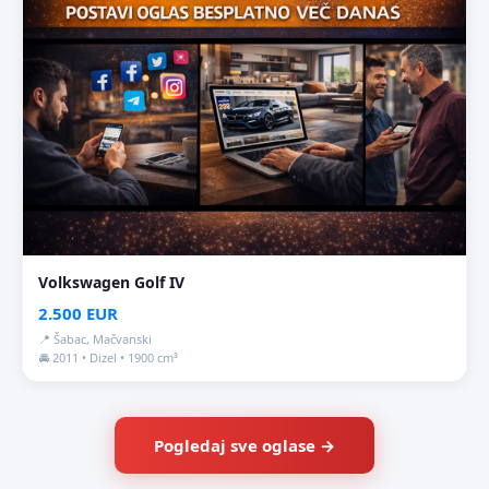
Volkswagen Golf IV
2.500 EUR
📍 Šabac, Mačvanski
🚘 2011 • Dizel • 1900 cm³
Pogledaj sve oglase →