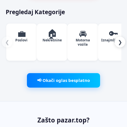
Pregledaj Kategorije
💼
🏠
🚘
🔑
Poslovi
Nekretnine
Motorna
Iznajmljivanje
❮
❯
vozila
📢 Okači oglas besplatno
Zašto pazar.top?