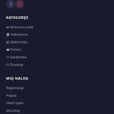
KATEGORIJE
🚗 Motorna vozila
🏠 Nekretnine
💻 Elektronika
💼 Poslovi
👕 Garderoba
🐶 Životinje
MOJ NALOG
Registracija
Prijava
Okači oglas
Moj izlog