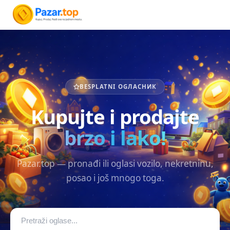
BESPLATNI OGЛАСНИК
Kupujte i prodajte
brzo i lako!
Pazar.top — pronađi ili oglasi vozilo, nekretninu,
posao i još mnogo toga.