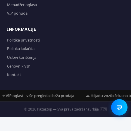
Menadžer oglasa
VIP ponuda
INFORMACIJE
Politika privatnosti
Politika kolačića
Uslovi korišćenja
Cenovnik VIP
Kontakt
VIP oglasi – više pregleda i brža prodaja
🚗 Hiljadu vozila čeka na tebe
💬
© 2026 Pazar.top — Sva prava zadržana
Srbija 🇷🇸