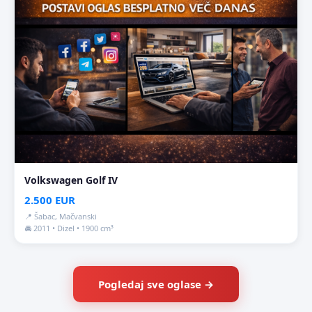
Volkswagen Golf IV
2.500 EUR
📍 Šabac, Mačvanski
🚘 2011 • Dizel • 1900 cm³
Pogledaj sve oglase →