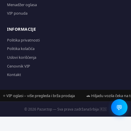
Menadžer oglasa
VIP ponuda
INFORMACIJE
Politika privatnosti
Politika kolačića
Uslovi korišćenja
Cenovnik VIP
Kontakt
VIP oglasi – više pregleda i brža prodaja
🚗 Hiljadu vozila čeka na tebe
💬
© 2026 Pazar.top — Sva prava zadržana
Srbija 🇷🇸