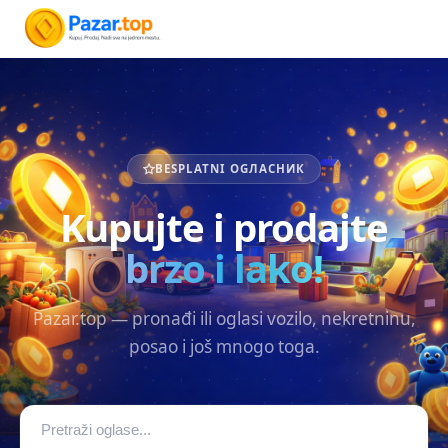
BESPLATNI OGЛАСНИК
Kupujte i prodajte
brzo i lako!
Pazar.top — pronađi ili oglasi vozilo, nekretninu,
posao i još mnogo toga.