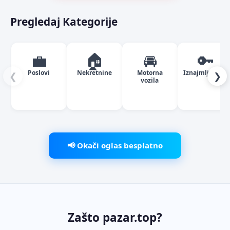
Pregledaj Kategorije
💼
🏠
🚘
🔑
Poslovi
Nekretnine
Motorna
Iznajmljivanje
❮
❯
vozila
📢 Okači oglas besplatno
Zašto pazar.top?