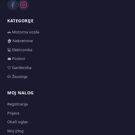
KATEGORIJE
🚗 Motorna vozila
🏠 Nekretnine
💻 Elektronika
💼 Poslovi
👕 Garderoba
🐶 Životinje
MOJ NALOG
Registracija
Prijava
Okači oglas
Moj izlog