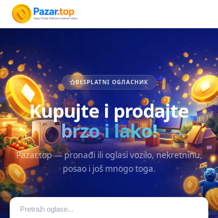
BESPLATNI OGЛАСНИК
Kupujte i prodajte
brzo i lako!
Pazar.top — pronađi ili oglasi vozilo, nekretninu,
posao i još mnogo toga.