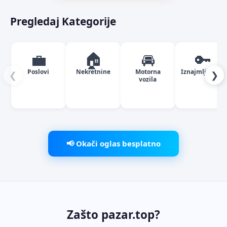
Pregledaj Kategorije
💼
🏠
🚘
🔑
Poslovi
Nekretnine
Motorna
Iznajmljivanje
❮
❯
vozila
📢 Okači oglas besplatno
Zašto pazar.top?