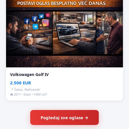
Volkswagen Golf IV
2.500 EUR
📍 Šabac, Mačvanski
🚘 2011 • Dizel • 1900 cm³
Pogledaj sve oglase →