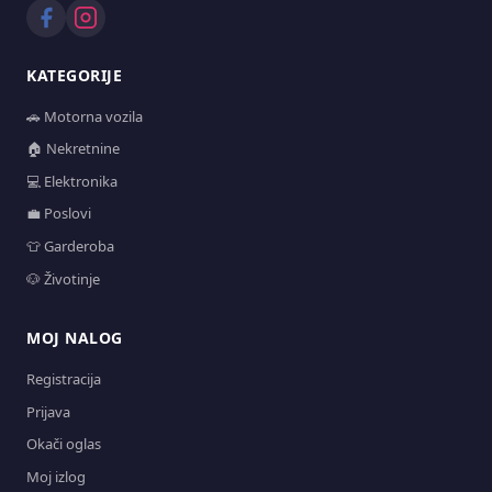
KATEGORIJE
🚗 Motorna vozila
🏠 Nekretnine
💻 Elektronika
💼 Poslovi
👕 Garderoba
🐶 Životinje
MOJ NALOG
Registracija
Prijava
Okači oglas
Moj izlog