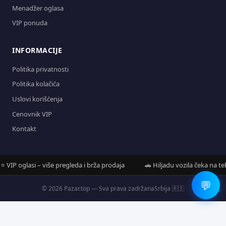
Menadžer oglasa
VIP ponuda
INFORMACIJE
Politika privatnosti
Politika kolačića
Uslovi korišćenja
Cenovnik VIP
Kontakt
IP oglasi – više pregleda i brža prodaja
🚗 Hiljadu vozila čeka na tebe
💬
© 2026 Pazar.top — Sva prava zadržana
Srbija 🇷🇸