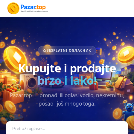
BESPLATNI OGЛАСНИК
Kupujte i prodajte
brzo i lako!
Pazar.top — pronađi ili oglasi vozilo, nekretninu,
posao i još mnogo toga.