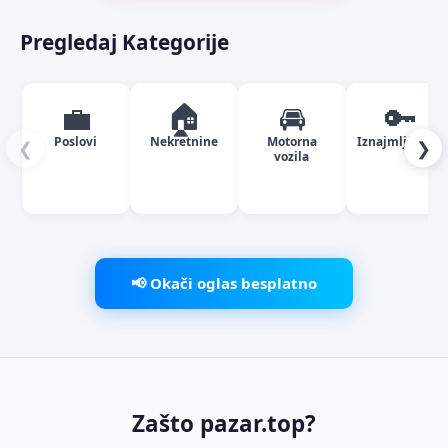
Pregledaj Kategorije
💼
🏠
🚘
🔑
Poslovi
Nekretnine
Motorna
Iznajmljivanje
❮
❯
vozila
📢 Okači oglas besplatno
Zašto pazar.top?