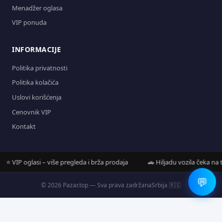
Menadžer oglasa
VIP ponuda
INFORMACIJE
Politika privatnosti
Politika kolačića
Uslovi korišćenja
Cenovnik VIP
Kontakt
 VIP oglasi – više pregleda i brža prodaja
🚗 Hiljadu vozila čeka na teb
💬
© 2026 Pazar.top — Sva prava zadržana
Srbija 🇷🇸