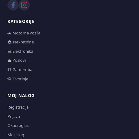
KATEGORIJE
🚗 Motorna vozila
🏠 Nekretnine
💻 Elektronika
💼 Poslovi
👕 Garderoba
🐶 Životinje
MOJ NALOG
Registracija
Prijava
Okači oglas
Moj izlog