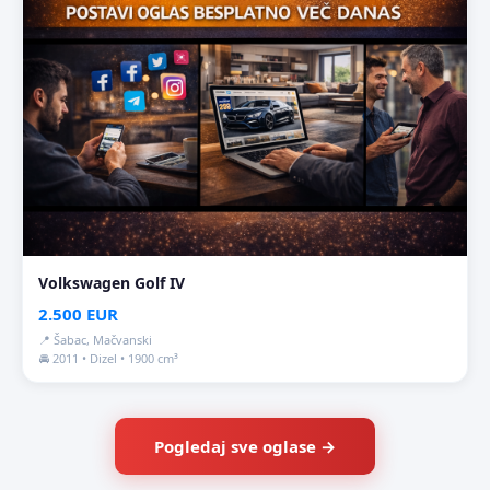
Volkswagen Golf IV
2.500 EUR
📍 Šabac, Mačvanski
🚘 2011 • Dizel • 1900 cm³
Pogledaj sve oglase →