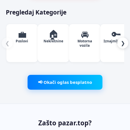
Pregledaj Kategorije
💼
🏠
🚘
🔑
Poslovi
Nekretnine
Motorna
Iznajmljivanje
❮
❯
vozila
📢 Okači oglas besplatno
Zašto pazar.top?