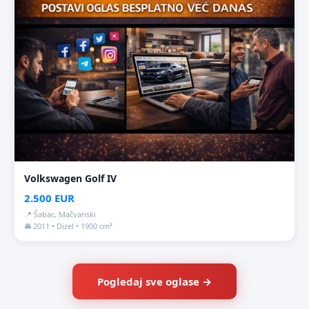
Volkswagen Golf IV
2.500 EUR
📍 Šabac, Mačvanski
🚘 2011 • Dizel • 1900 cm³
Pogledaj sve oglase →