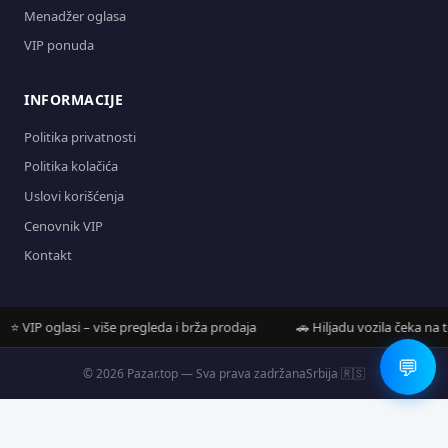
Menadžer oglasa
VIP ponuda
INFORMACIJE
Politika privatnosti
Politika kolačića
Uslovi korišćenja
Cenovnik VIP
Kontakt
VIP oglasi – više pregleda i brža prodaja
🚗 Hiljadu vozila čeka na tebe
💬
© 2026 Pazar.top — Sva prava zadržana
Srbija 🇷🇸