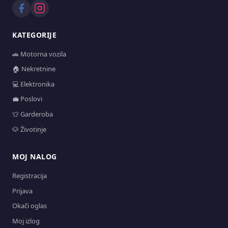
KATEGORIJE
🚗 Motorna vozila
🏠 Nekretnine
💻 Elektronika
💼 Poslovi
👕 Garderoba
🐶 Životinje
MOJ NALOG
Registracija
Prijava
Okači oglas
Moj izlog