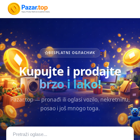
BESPLATNI OGЛАСНИК
Kupujte i prodajte
brzo i lako!
Pazar.top — pronađi ili oglasi vozilo, nekretninu,
posao i još mnogo toga.