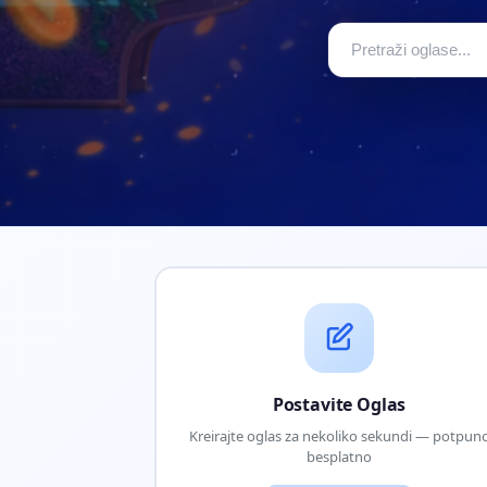
Postavite Oglas
Kreirajte oglas za nekoliko sekundi — potpun
besplatno