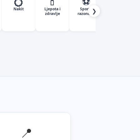
💍
💄
⚽
✈️
Nakit
Ljepota i
Sport i
Turizam
❯
zdravlje
razonoda
📍