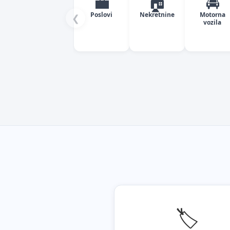
💼
🏠
🚘
Poslovi
Nekretnine
Motorna
❮
vozila
🏷️