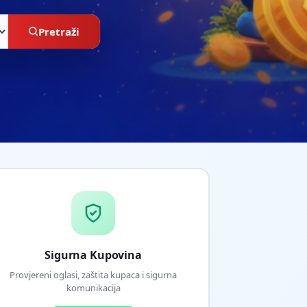
Pretraži
Sigurna Kupovina
Provjereni oglasi, zaštita kupaca i sigurna
komunikacija