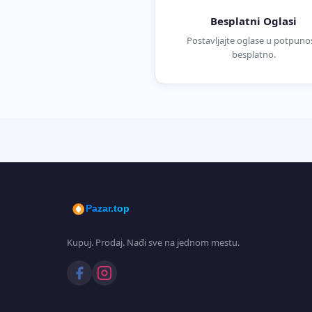
Besplatni Oglasi
Postavljajte oglase u potpunos
besplatno.
Pazar.top
Kupuj. Prodaj. Nađi sve na jednom mestu.