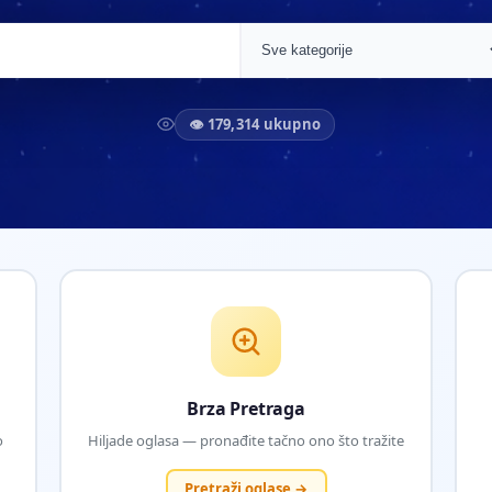
👁 179,314 ukupno
Brza Pretraga
o
Hiljade oglasa — pronađite tačno ono što tražite
Pretraži oglase →