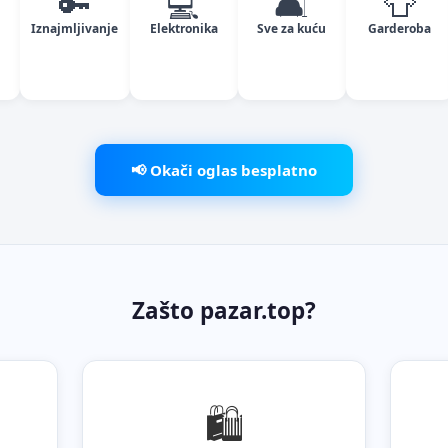
🔑
💻
🛋️
👕
Iznajmljivanje
Elektronika
Sve za kuću
Garderoba
📢 Okači oglas besplatno
Zašto pazar.top?
🛍️