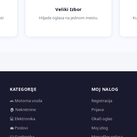
Veliki Izbor
ti
Hiljade oglasa na jednom mestu.
Ku
KATEGORIJE
MOJ NALOG
🚗 Motorna vozila
Registracija
🏠 Nekretnine
Prijava
💻 Elektronika
Okači oglas
💼 Poslovi
Moj izlog
👕 Garderoba
Menadžer oglasa