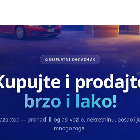
BESPLATNI OGЛАСНИК
Kupujte i prodajt
brzo i lako!
azar.top — pronađi ili oglasi vozilo, nekretninu, posao i j
mnogo toga.