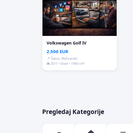
Volkswagen Golf IV
2.500 EUR
📍 Šabac, Mačvanski
🚘 2011 • Dizel • 1900 cm³
Pregledaj Kategorije