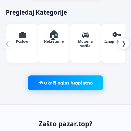
Pregledaj Kategorije
💼
🏠
🚘
🔑
Poslovi
Nekretnine
Motorna
Iznajmljivanje
❮
❯
vozila
📢 Okači oglas besplatno
Zašto pazar.top?