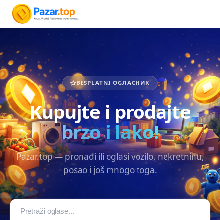
BESPLATNI OGЛАСНИК
Kupujte i prodajte
brzo i lako!
Pazar.top — pronađi ili oglasi vozilo, nekretninu,
posao i još mnogo toga.