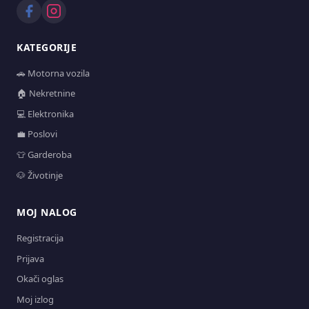
KATEGORIJE
🚗 Motorna vozila
🏠 Nekretnine
💻 Elektronika
💼 Poslovi
👕 Garderoba
🐶 Životinje
MOJ NALOG
Registracija
Prijava
Okači oglas
Moj izlog