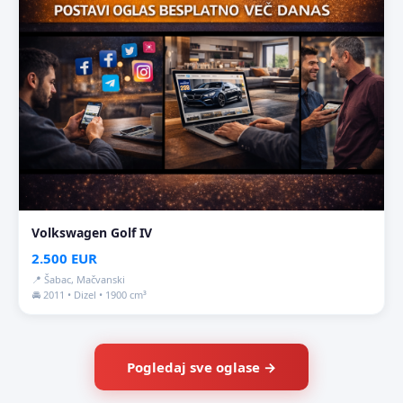
Volkswagen Golf IV
2.500 EUR
📍 Šabac, Mačvanski
🚘 2011 • Dizel • 1900 cm³
Pogledaj sve oglase →