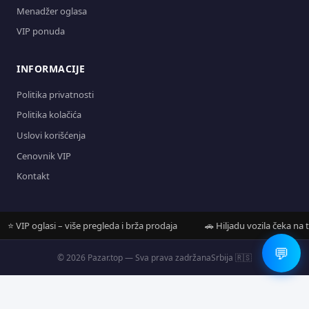
Menadžer oglasa
VIP ponuda
INFORMACIJE
Politika privatnosti
Politika kolačića
Uslovi korišćenja
Cenovnik VIP
Kontakt
 VIP oglasi – više pregleda i brža prodaja
🚗 Hiljadu vozila čeka na teb
💬
© 2026 Pazar.top — Sva prava zadržana
Srbija 🇷🇸