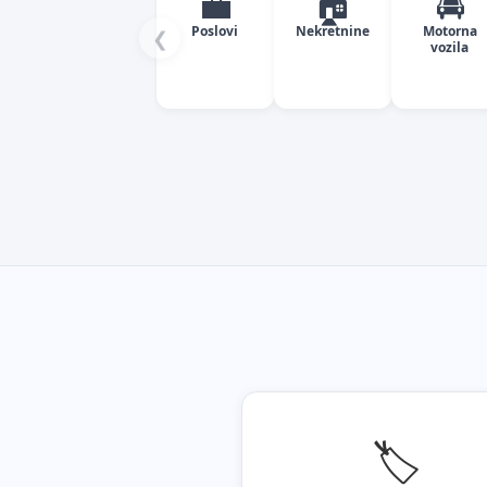
💼
🏠
🚘
Poslovi
Nekretnine
Motorna
❮
vozila
🏷️