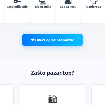
🔑
💻
🛋️
👕
Iznajmljivanje
Elektronika
Sve za kuću
Garderoba
📢 Okači oglas besplatno
Zašto pazar.top?
🛍️