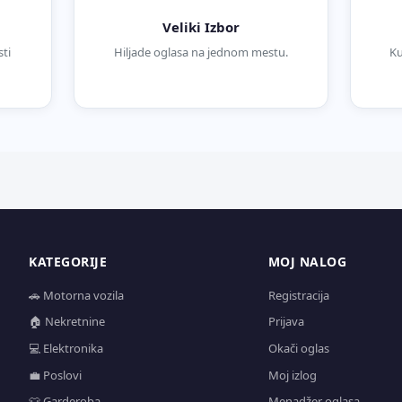
Veliki Izbor
ti
Hiljade oglasa na jednom mestu.
Ku
KATEGORIJE
MOJ NALOG
🚗 Motorna vozila
Registracija
🏠 Nekretnine
Prijava
💻 Elektronika
Okači oglas
💼 Poslovi
Moj izlog
👕 Garderoba
Menadžer oglasa