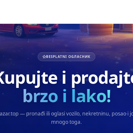
BESPLATNI OGЛАСНИК
Kupujte i prodajt
brzo i lako!
azar.top — pronađi ili oglasi vozilo, nekretninu, posao i j
mnogo toga.