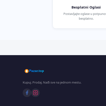
Besplatni Oglasi
Postavljajte oglase u potpunos
besplatno.
Pazar.top
Kupuj. Prodaj. Nađi sve na jednom mestu.