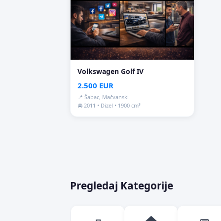
Volkswagen Golf IV
2.500 EUR
📍 Šabac, Mačvanski
🚘 2011 • Dizel • 1900 cm³
Pregledaj Kategorije