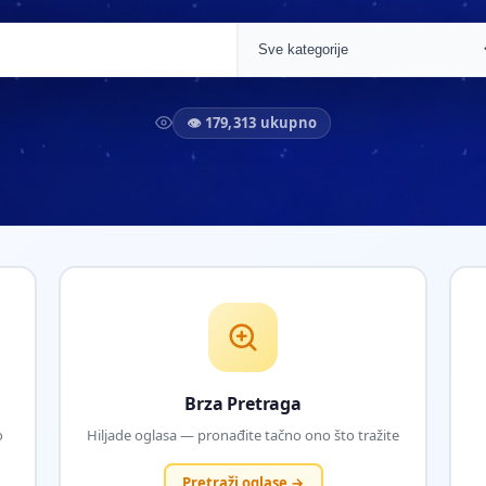
👁 179,313 ukupno
Brza Pretraga
o
Hiljade oglasa — pronađite tačno ono što tražite
Pretraži oglase →