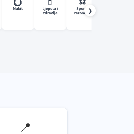
💍
💄
⚽
✈️
Nakit
Ljepota i
Sport i
Turizam
❯
zdravlje
razonoda
📍