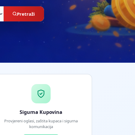
Pretraži
Sigurna Kupovina
Provjereni oglasi, zaštita kupaca i sigurna
komunikacija