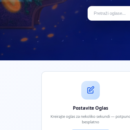
Postavite Oglas
Kreirajte oglas za nekoliko sekundi — potpun
besplatno