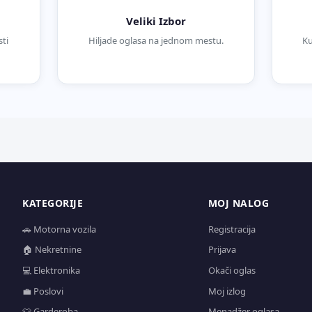
Veliki Izbor
ti
Hiljade oglasa na jednom mestu.
Ku
KATEGORIJE
MOJ NALOG
🚗 Motorna vozila
Registracija
🏠 Nekretnine
Prijava
💻 Elektronika
Okači oglas
💼 Poslovi
Moj izlog
👕 Garderoba
Menadžer oglasa