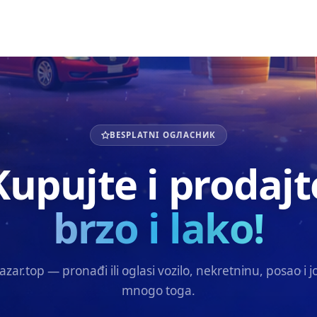
BESPLATNI OGЛАСНИК
Kupujte i prodajt
brzo i lako!
azar.top — pronađi ili oglasi vozilo, nekretninu, posao i j
mnogo toga.