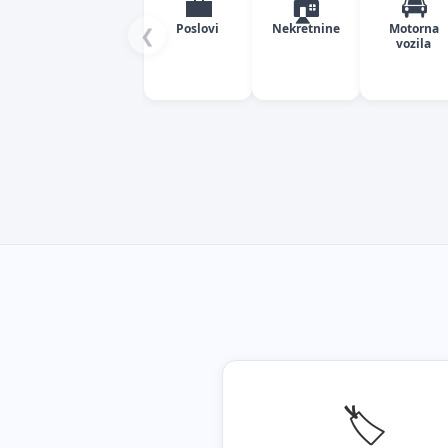
💼
🏠
🚘
Poslovi
Nekretnine
Motorna
❮
vozila
🏷️