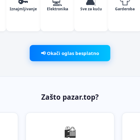
🔑
💻
🛋️
👕
Iznajmljivanje
Elektronika
Sve za kuću
Garderoba
📢 Okači oglas besplatno
Zašto pazar.top?
🛍️