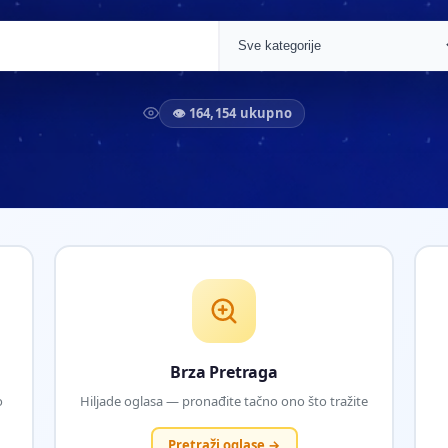
👁 164,154 ukupno
Brza Pretraga
o
Hiljade oglasa — pronađite tačno ono što tražite
Pretraži oglase →