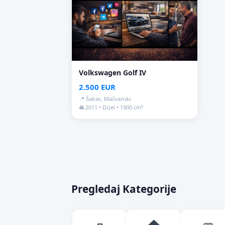
Volkswagen Golf IV
2.500 EUR
📍 Šabac, Mačvanski
🚘 2011 • Dizel • 1900 cm³
Pregledaj Kategorije