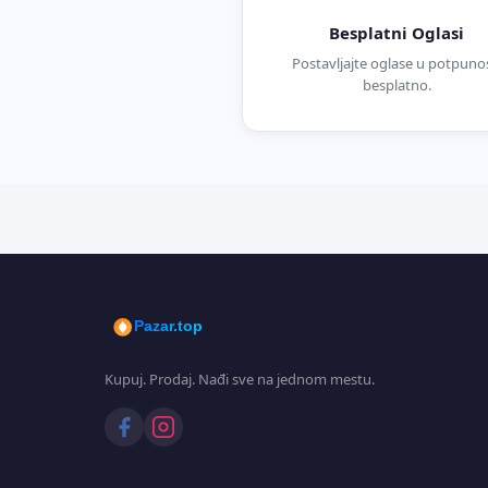
Besplatni Oglasi
Postavljajte oglase u potpunos
besplatno.
Pazar.top
Kupuj. Prodaj. Nađi sve na jednom mestu.