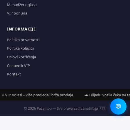
Menadžer oglasa
VIP ponuda
INFORMACIJE
Politika privatnosti
Politika kolačića
Uslovi korišćenja
Cenovnik VIP
Kontakt
VIP oglasi – više pregleda i brža prodaja
🚗 Hiljadu vozila čeka na tebe
💬
© 2026 Pazar.top — Sva prava zadržana
Srbija 🇷🇸