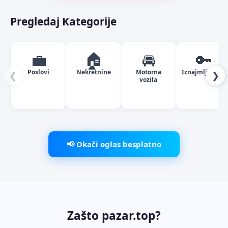
Pregledaj Kategorije
💼
🏠
🚘
🔑
Poslovi
Nekretnine
Motorna
Iznajmljivanje
❮
❯
vozila
📢 Okači oglas besplatno
Zašto pazar.top?