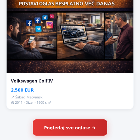
Volkswagen Golf IV
2.500 EUR
📍 Šabac, Mačvanski
🚘 2011 • Dizel • 1900 cm³
Pogledaj sve oglase →