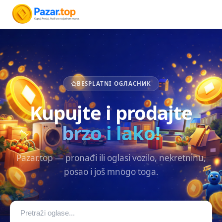
BESPLATNI OGЛАСНИК
Kupujte i prodajte
brzo i lako!
Pazar.top — pronađi ili oglasi vozilo, nekretninu,
posao i još mnogo toga.