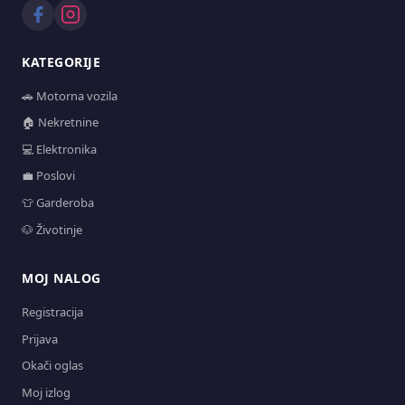
KATEGORIJE
🚗 Motorna vozila
🏠 Nekretnine
💻 Elektronika
💼 Poslovi
👕 Garderoba
🐶 Životinje
MOJ NALOG
Registracija
Prijava
Okači oglas
Moj izlog