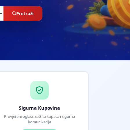
Pretraži
Sigurna Kupovina
Provjereni oglasi, zaštita kupaca i sigurna
komunikacija