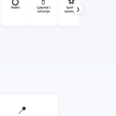
💍
💄
⚽
✈️
Nakit
Ljepota i
Sport i
Turizam
❯
zdravlje
razonoda
📍