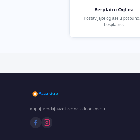
Besplatni Oglasi
Postavljajte oglase u potpunos
besplatno.
Pazar.top
Kupuj. Prodaj. Nađi sve na jednom mestu.