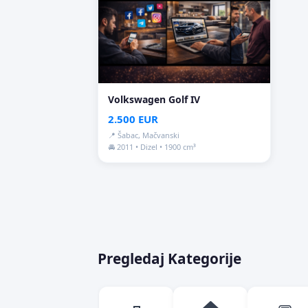
Volkswagen Golf IV
2.500 EUR
📍 Šabac, Mačvanski
🚘 2011 • Dizel • 1900 cm³
Pregledaj Kategorije