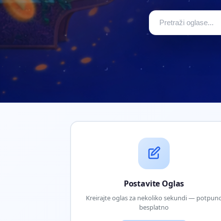
Postavite Oglas
Kreirajte oglas za nekoliko sekundi — potpun
besplatno