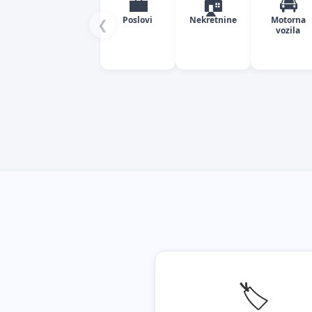
💼
🏠
🚘
Poslovi
Nekretnine
Motorna
❮
vozila
🏷️