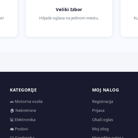
Veliki Izbor
ti
Hiljade oglasa na jednom mestu.
Ku
KATEGORIJE
MOJ NALOG
🚗 Motorna vozila
Registracija
🏠 Nekretnine
Prijava
💻 Elektronika
Okači oglas
💼 Poslovi
Moj izlog
👕 Garderoba
Menadžer oglasa