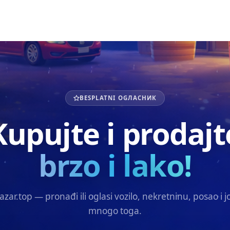
BESPLATNI OGЛАСНИК
Kupujte i prodajt
brzo i lako!
azar.top — pronađi ili oglasi vozilo, nekretninu, posao i j
mnogo toga.