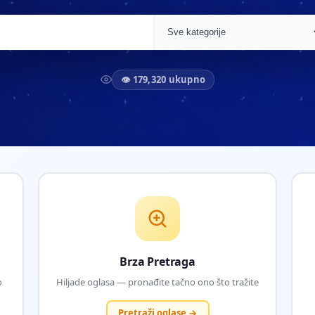
👁 179,320 ukupno
Brza Pretraga
o
Hiljade oglasa — pronađite tačno ono što tražite
Pretraži oglase →