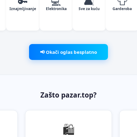
🔑
💻
🛋️
👕
Iznajmljivanje
Elektronika
Sve za kuću
Garderoba
📢 Okači oglas besplatno
Zašto pazar.top?
🛍️