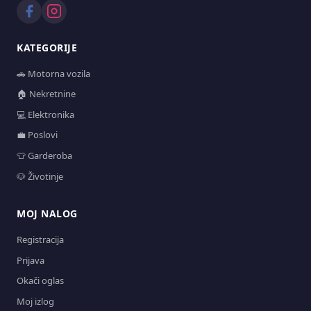
KATEGORIJE
🚗 Motorna vozila
🏠 Nekretnine
💻 Elektronika
💼 Poslovi
👕 Garderoba
🐶 Životinje
MOJ NALOG
Registracija
Prijava
Okači oglas
Moj izlog