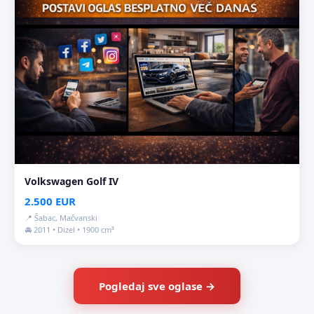
Volkswagen Golf IV
2.500 EUR
📍 Šabac, Mačvanski
🚘 2011 • Dizel • 1900 cm³
Pogledaj sve oglase →