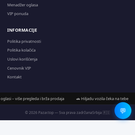
Menadžer oglasa
VIP ponuda
INFORMACIJE
Politika privatnosti
Politika kolačića
Uslovi korišćenja
Cenovnik VIP
Kontakt
asi – više pregleda i brža prodaja
🚗 Hiljadu vozila čeka na tebe

💬
© 2026 Pazar.top — Sva prava zadržana
Srbija 🇷🇸