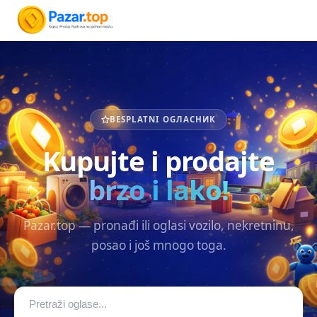
BESPLATNI OGЛАСНИК
Kupujte i prodajte
brzo i lako!
Pazar.top — pronađi ili oglasi vozilo, nekretninu,
posao i još mnogo toga.