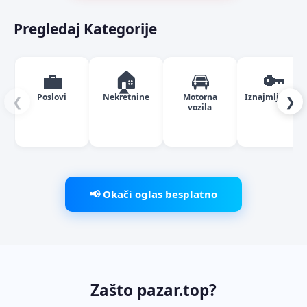
Pregledaj Kategorije
💼
🏠
🚘
🔑
Poslovi
Nekretnine
Motorna
Iznajmljivanje
❮
❯
vozila
📢 Okači oglas besplatno
Zašto pazar.top?