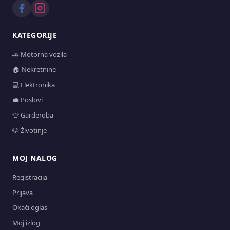
KATEGORIJE
🚗 Motorna vozila
🏠 Nekretnine
💻 Elektronika
💼 Poslovi
👕 Garderoba
🐶 Životinje
MOJ NALOG
Registracija
Prijava
Okači oglas
Moj izlog