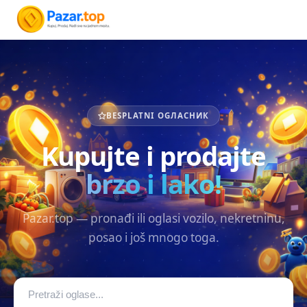
BESPLATNI OGЛАСНИК
Kupujte i prodajte
brzo i lako!
Pazar.top — pronađi ili oglasi vozilo, nekretninu,
posao i još mnogo toga.