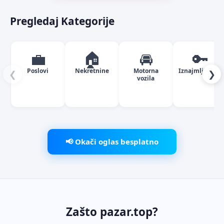
Pregledaj Kategorije
💼
🏠
🚘
🔑
Poslovi
Nekretnine
Motorna
Iznajmljivanje
❮
❯
vozila
📢 Okači oglas besplatno
Zašto pazar.top?