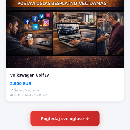
Volkswagen Golf IV
2.500 EUR
📍 Šabac, Mačvanski
🚘 2011 • Dizel • 1900 cm³
Pogledaj sve oglase →