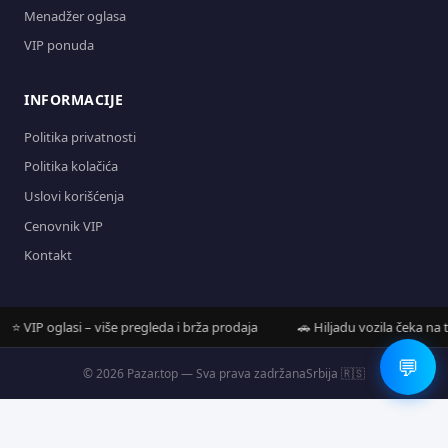
Menadžer oglasa
VIP ponuda
INFORMACIJE
Politika privatnosti
Politika kolačića
Uslovi korišćenja
Cenovnik VIP
Kontakt
 VIP oglasi – više pregleda i brža prodaja
🚗 Hiljadu vozila čeka na teb
💬
© 2026 Pazar.top — Sva prava zadržana
Srbija 🇷🇸