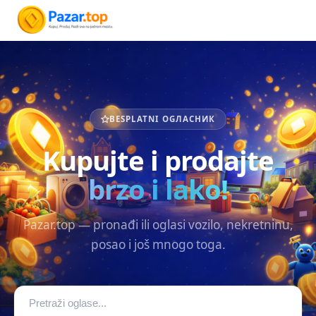
BESPLATNI OGЛАСНИК
Kupujte i prodajte
brzo i lako!
Pazar.top — pronađi ili oglasi vozilo, nekretninu,
posao i još mnogo toga.