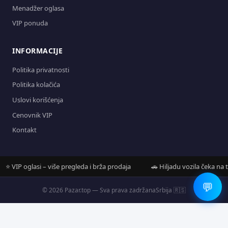
Menadžer oglasa
VIP ponuda
INFORMACIJE
Politika privatnosti
Politika kolačića
Uslovi korišćenja
Cenovnik VIP
Kontakt
 VIP oglasi – više pregleda i brža prodaja
🚗 Hiljadu vozila čeka na teb
💬
© 2026 Pazar.top — Sva prava zadržana
Srbija 🇷🇸