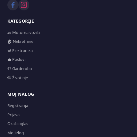
KATEGORIJE
🚗 Motorna vozila
🏠 Nekretnine
💻 Elektronika
💼 Poslovi
👕 Garderoba
🐶 Životinje
MOJ NALOG
Registracija
Prijava
Okači oglas
Moj izlog