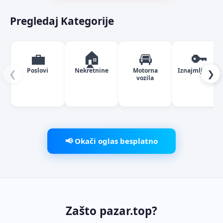
Pregledaj Kategorije
💼
🏠
🚘
🔑
Poslovi
Nekretnine
Motorna
Iznajmljivanje
❮
❯
vozila
📢 Okači oglas besplatno
Zašto pazar.top?