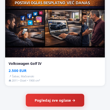
Volkswagen Golf IV
2.500 EUR
📍 Šabac, Mačvanski
🚘 2011 • Dizel • 1900 cm³
Pogledaj sve oglase →