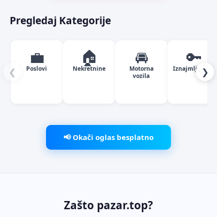
Pregledaj Kategorije
💼
🏠
🚘
🔑
Poslovi
Nekretnine
Motorna
Iznajmljivanje
❮
❯
vozila
📢 Okači oglas besplatno
Zašto pazar.top?