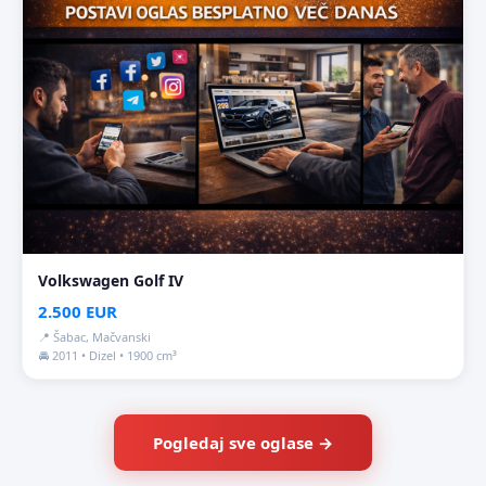
Volkswagen Golf IV
2.500 EUR
📍 Šabac, Mačvanski
🚘 2011 • Dizel • 1900 cm³
Pogledaj sve oglase →