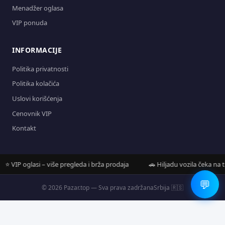
Menadžer oglasa
VIP ponuda
INFORMACIJE
Politika privatnosti
Politika kolačića
Uslovi korišćenja
Cenovnik VIP
Kontakt
VIP oglasi – više pregleda i brža prodaja
🚗 Hiljadu vozila čeka na tebe
💬
© 2026 Pazar.top — Sva prava zadržana
Srbija 🇷🇸