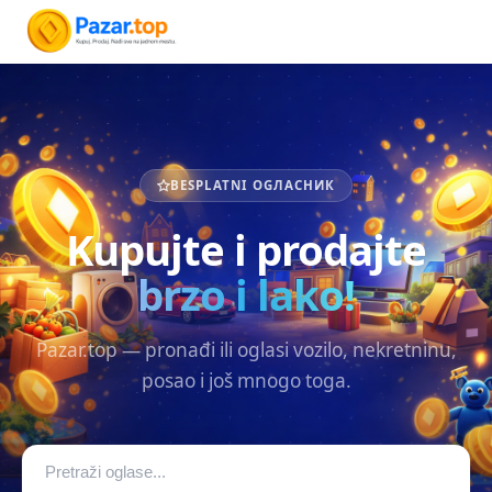
BESPLATNI OGЛАСНИК
Kupujte i prodajte
brzo i lako!
Pazar.top — pronađi ili oglasi vozilo, nekretninu,
posao i još mnogo toga.