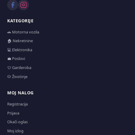
KATEGORIJE
🚗 Motorna vozila
🏠 Nekretnine
💻 Elektronika
💼 Poslovi
👕 Garderoba
🐶 Životinje
MOJ NALOG
Registracija
Prijava
Okači oglas
Moj izlog