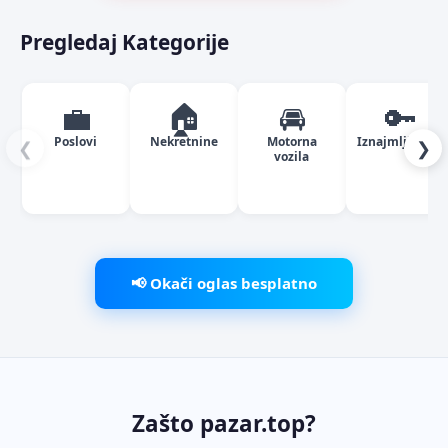
Pregledaj Kategorije
💼
🏠
🚘
🔑
Poslovi
Nekretnine
Motorna
Iznajmljivanje
❮
❯
vozila
📢 Okači oglas besplatno
Zašto pazar.top?