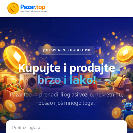
BESPLATNI OGЛАСНИК
Kupujte i prodajte
brzo i lako!
Pazar.top — pronađi ili oglasi vozilo, nekretninu,
posao i još mnogo toga.