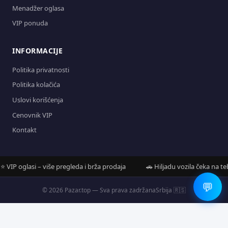
Menadžer oglasa
VIP ponuda
INFORMACIJE
Politika privatnosti
Politika kolačića
Uslovi korišćenja
Cenovnik VIP
Kontakt
IP oglasi – više pregleda i brža prodaja
🚗 Hiljadu vozila čeka na tebe
💬
© 2026 Pazar.top — Sva prava zadržana
Srbija 🇷🇸