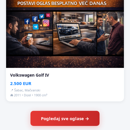
Volkswagen Golf IV
2.500 EUR
📍 Šabac, Mačvanski
🚘 2011 • Dizel • 1900 cm³
Pogledaj sve oglase →