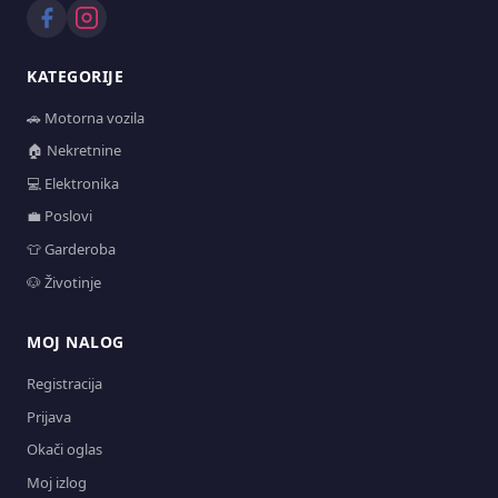
KATEGORIJE
🚗 Motorna vozila
🏠 Nekretnine
💻 Elektronika
💼 Poslovi
👕 Garderoba
🐶 Životinje
MOJ NALOG
Registracija
Prijava
Okači oglas
Moj izlog