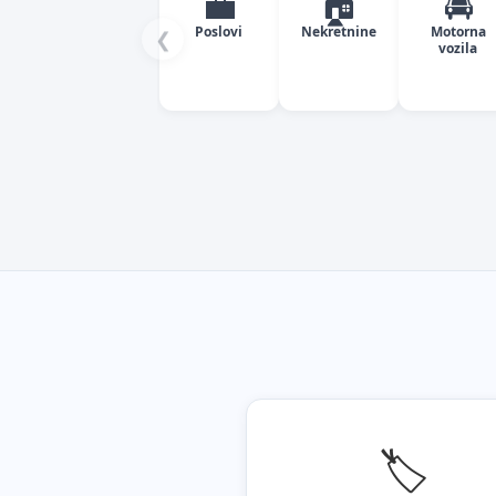
💼
🏠
🚘
Poslovi
Nekretnine
Motorna
❮
vozila
🏷️