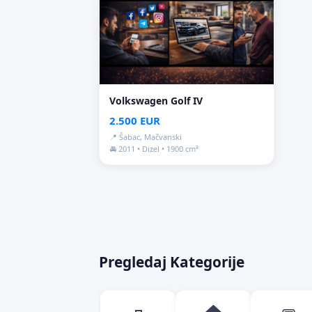
Volkswagen Golf IV
2.500 EUR
📍 Šabac, Mačvanski
🚘 2011 • Dizel • 1900 cm³
Pregledaj Kategorije