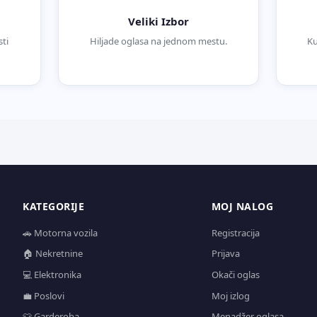
Veliki Izbor
ti
Hiljade oglasa na jednom mestu.
Ku
KATEGORIJE
MOJ NALOG
🚗 Motorna vozila
Registracija
🏠 Nekretnine
Prijava
💻 Elektronika
Okači oglas
💼 Poslovi
Moj izlog
👕 Garderoba
Menadžer oglasa