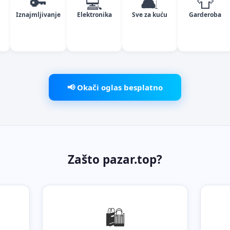
🔑
💻
🛋️
👕
Iznajmljivanje
Elektronika
Sve za kuću
Garderoba
📢 Okači oglas besplatno
Zašto pazar.top?
🛍️