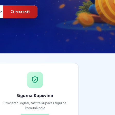
Pretraži
Sigurna Kupovina
Provjereni oglasi, zaštita kupaca i sigurna
komunikacija