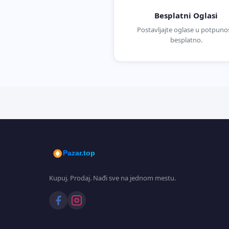
Besplatni Oglasi
Postavljajte oglase u potpunos
besplatno.
Pazar.top
Kupuj. Prodaj. Nađi sve na jednom mestu.