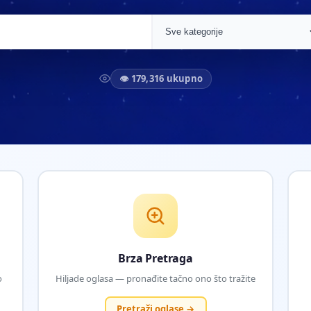
👁 179,316 ukupno
Brza Pretraga
o
Hiljade oglasa — pronađite tačno ono što tražite
Pretraži oglase →