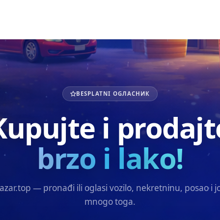
BESPLATNI OGЛАСНИК
Kupujte i prodajt
brzo i lako!
azar.top — pronađi ili oglasi vozilo, nekretninu, posao i j
mnogo toga.