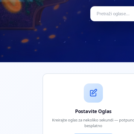
Postavite Oglas
Kreirajte oglas za nekoliko sekundi — potpun
besplatno