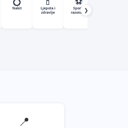
💍
💄
⚽
✈️
Nakit
Ljepota i
Sport i
Turizam
❯
zdravlje
razonoda
📍