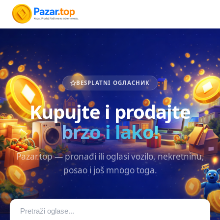
BESPLATNI OGЛАСНИК
Kupujte i prodajte
brzo i lako!
Pazar.top — pronađi ili oglasi vozilo, nekretninu,
posao i još mnogo toga.