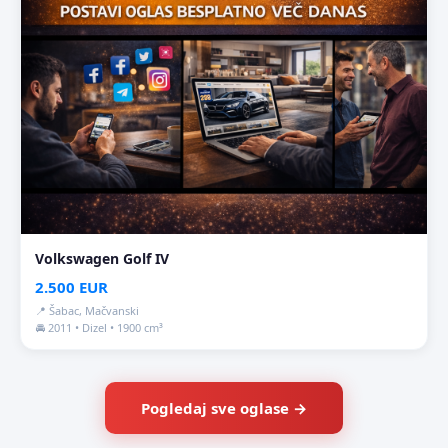
Volkswagen Golf IV
2.500 EUR
📍 Šabac, Mačvanski
🚘 2011 • Dizel • 1900 cm³
Pogledaj sve oglase →