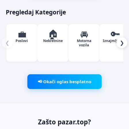
Pregledaj Kategorije
💼
🏠
🚘
🔑
Poslovi
Nekretnine
Motorna
Iznajmljivanje
❮
❯
vozila
📢 Okači oglas besplatno
Zašto pazar.top?