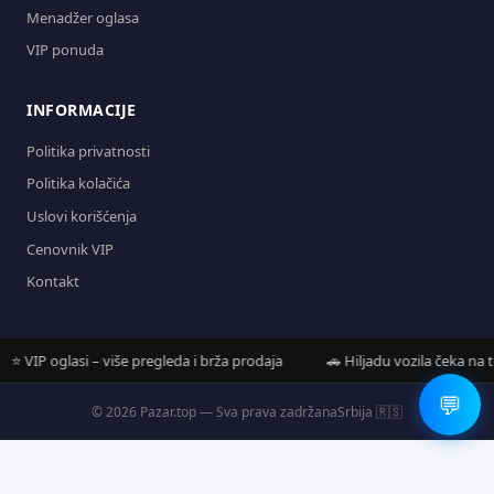
Menadžer oglasa
VIP ponuda
INFORMACIJE
Politika privatnosti
Politika kolačića
Uslovi korišćenja
Cenovnik VIP
Kontakt
VIP oglasi – više pregleda i brža prodaja
🚗 Hiljadu vozila čeka na tebe
💬
© 2026 Pazar.top — Sva prava zadržana
Srbija 🇷🇸