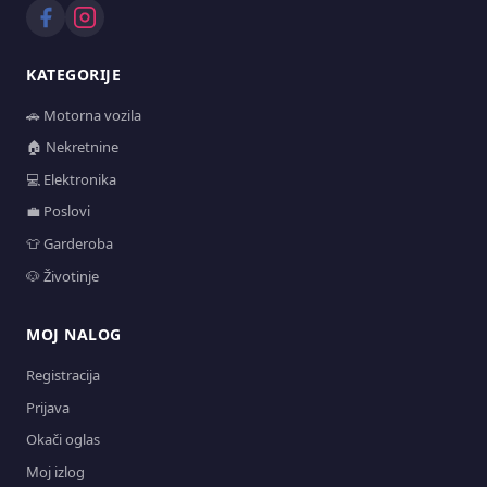
KATEGORIJE
🚗 Motorna vozila
🏠 Nekretnine
💻 Elektronika
💼 Poslovi
👕 Garderoba
🐶 Životinje
MOJ NALOG
Registracija
Prijava
Okači oglas
Moj izlog