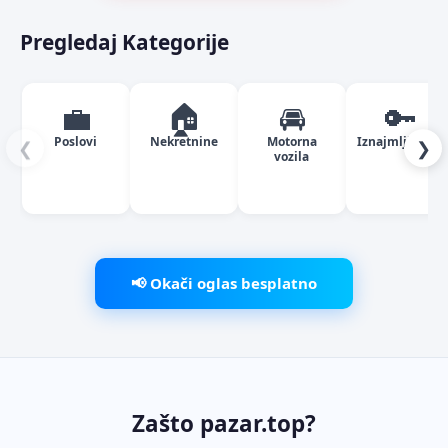
Pregledaj Kategorije
💼
🏠
🚘
🔑
Poslovi
Nekretnine
Motorna
Iznajmljivanje
❮
❯
vozila
📢 Okači oglas besplatno
Zašto pazar.top?