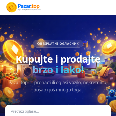
BESPLATNI OGЛАСНИК
Kupujte i prodajte
brzo i lako!
Pazar.top — pronađi ili oglasi vozilo, nekretninu,
posao i još mnogo toga.