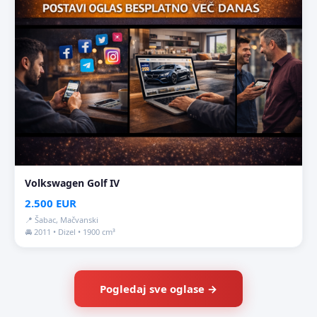
Volkswagen Golf IV
2.500 EUR
📍 Šabac, Mačvanski
🚘 2011 • Dizel • 1900 cm³
Pogledaj sve oglase →