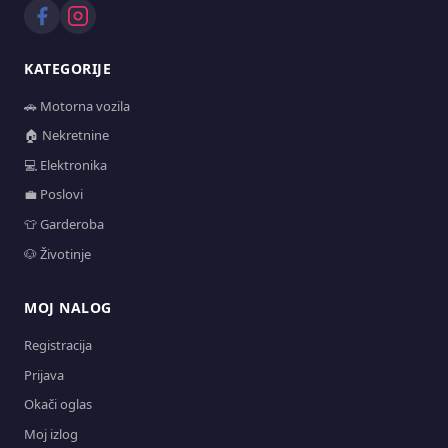
KATEGORIJE
🚗 Motorna vozila
🏠 Nekretnine
💻 Elektronika
💼 Poslovi
👕 Garderoba
🐶 Životinje
MOJ NALOG
Registracija
Prijava
Okači oglas
Moj izlog