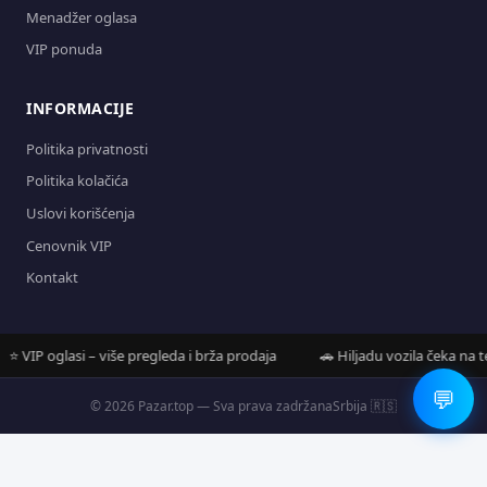
Menadžer oglasa
VIP ponuda
INFORMACIJE
Politika privatnosti
Politika kolačića
Uslovi korišćenja
Cenovnik VIP
Kontakt
VIP oglasi – više pregleda i brža prodaja
🚗 Hiljadu vozila čeka na tebe
💬
© 2026 Pazar.top — Sva prava zadržana
Srbija 🇷🇸