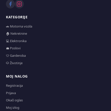
KATEGORIJE
🚗 Motorna vozila
🏠 Nekretnine
💻 Elektronika
💼 Poslovi
👕 Garderoba
🐶 Životinje
MOJ NALOG
Registracija
Prijava
Okači oglas
Moj izlog