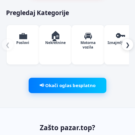
Pregledaj Kategorije
💼
🏠
🚘
🔑
Poslovi
Nekretnine
Motorna
Iznajmljivanje
❮
❯
vozila
📢 Okači oglas besplatno
Zašto pazar.top?