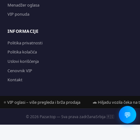
Menadžer oglasa
VIP ponuda
INFORMACIJE
Politika privatnosti
Politika kolačića
Uslovi korišćenja
Cenovnik VIP
Kontakt
VIP oglasi – više pregleda i brža prodaja
🚗 Hiljadu vozila čeka na tebe
💬
© 2026 Pazar.top — Sva prava zadržana
Srbija 🇷🇸