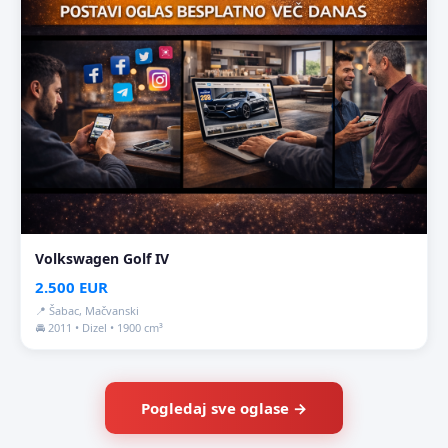
Volkswagen Golf IV
2.500 EUR
📍 Šabac, Mačvanski
🚘 2011 • Dizel • 1900 cm³
Pogledaj sve oglase →