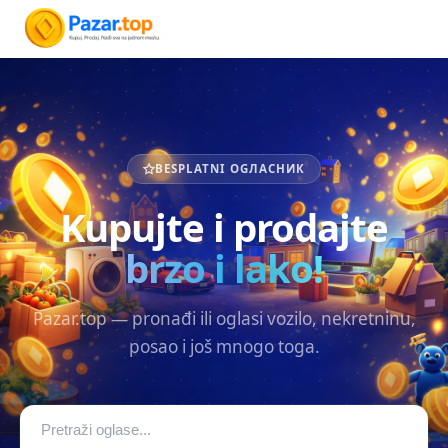
BESPLATNI OGЛАСНИК
Kupujte i prodajte
brzo i lako!
Pazar.top — pronađi ili oglasi vozilo, nekretninu,
posao i još mnogo toga.