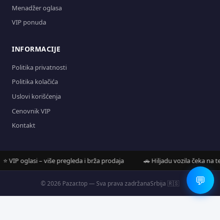
Menadžer oglasa
VIP ponuda
INFORMACIJE
Politika privatnosti
Politika kolačića
Uslovi korišćenja
Cenovnik VIP
Kontakt
VIP oglasi – više pregleda i brža prodaja
🚗 Hiljadu vozila čeka na tebe
💬
© 2026 Pazar.top — Sva prava zadržana
Srbija 🇷🇸