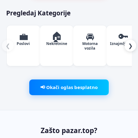
Pregledaj Kategorije
💼
🏠
🚘
🔑
Poslovi
Nekretnine
Motorna
Iznajmljivanje
❮
❯
vozila
📢 Okači oglas besplatno
Zašto pazar.top?