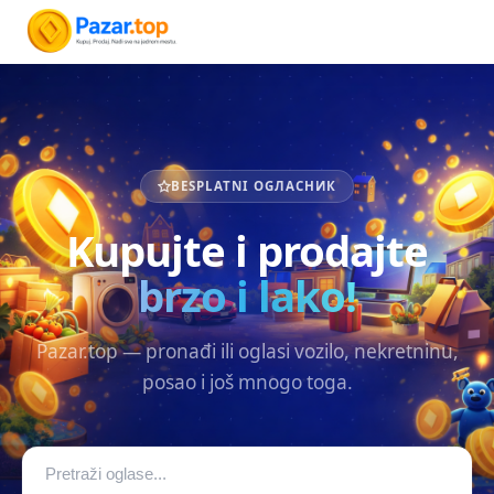
BESPLATNI OGЛАСНИК
Kupujte i prodajte
brzo i lako!
Pazar.top — pronađi ili oglasi vozilo, nekretninu,
posao i još mnogo toga.