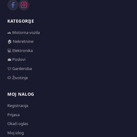
KATEGORIJE
🚗 Motorna vozila
🏠 Nekretnine
💻 Elektronika
💼 Poslovi
👕 Garderoba
🐶 Životinje
MOJ NALOG
Registracija
Prijava
Okači oglas
Moj izlog