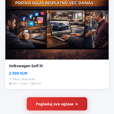
Volkswagen Golf IV
2.500 EUR
📍 Šabac, Mačvanski
🚘 2011 • Dizel • 1900 cm³
Pogledaj sve oglase →