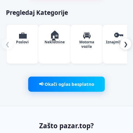
Pregledaj Kategorije
💼
🏠
🚘
🔑
Poslovi
Nekretnine
Motorna
Iznajmljivanje
❮
❯
vozila
📢 Okači oglas besplatno
Zašto pazar.top?