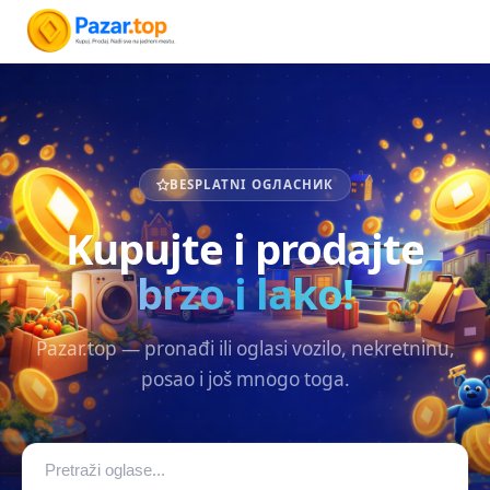
BESPLATNI OGЛАСНИК
Kupujte i prodajte
brzo i lako!
Pazar.top — pronađi ili oglasi vozilo, nekretninu,
posao i još mnogo toga.