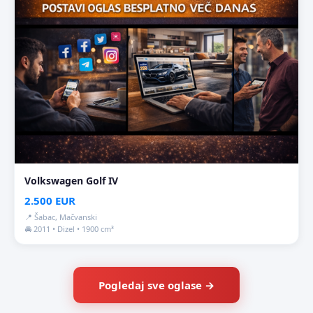
Volkswagen Golf IV
2.500 EUR
📍 Šabac, Mačvanski
🚘 2011 • Dizel • 1900 cm³
Pogledaj sve oglase →