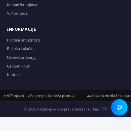
Menadžer oglasa
VIP ponuda
INFORMACIJE
Politika privatnosti
Politika kolačića
Uslovi korišćenja
Cenovnik VIP
Kontakt
 VIP oglasi – više pregleda i brža prodaja
🚗 Hiljadu vozila čeka na teb
💬
© 2026 Pazar.top — Sva prava zadržana
Srbija 🇷🇸