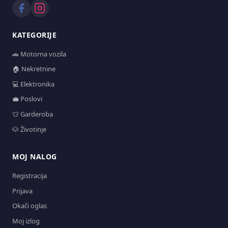
KATEGORIJE
🚗 Motorna vozila
🏠 Nekretnine
💻 Elektronika
💼 Poslovi
👕 Garderoba
🐶 Životinje
MOJ NALOG
Registracija
Prijava
Okači oglas
Moj izlog