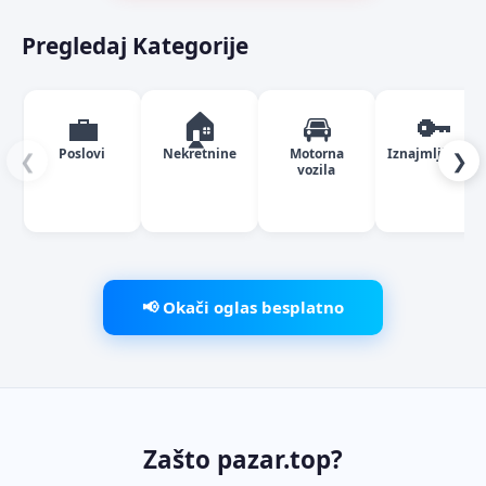
Pregledaj Kategorije
💼
🏠
🚘
🔑
Poslovi
Nekretnine
Motorna
Iznajmljivanje
❮
❯
vozila
📢 Okači oglas besplatno
Zašto pazar.top?