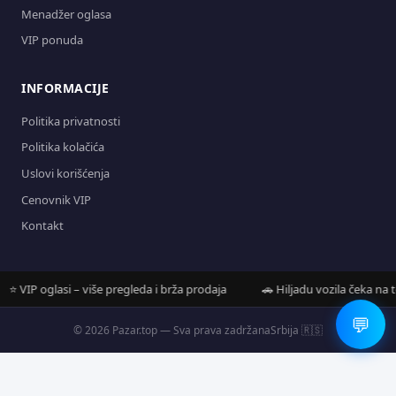
Menadžer oglasa
VIP ponuda
INFORMACIJE
Politika privatnosti
Politika kolačića
Uslovi korišćenja
Cenovnik VIP
Kontakt
VIP oglasi – više pregleda i brža prodaja
🚗 Hiljadu vozila čeka na tebe
💬
© 2026 Pazar.top — Sva prava zadržana
Srbija 🇷🇸