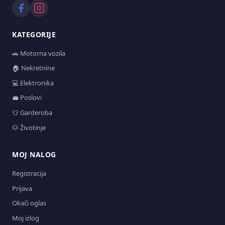
KATEGORIJE
🚗 Motorna vozila
🏠 Nekretnine
💻 Elektronika
💼 Poslovi
👕 Garderoba
🐶 Životinje
MOJ NALOG
Registracija
Prijava
Okači oglas
Moj izlog