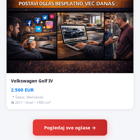
Volkswagen Golf IV
2.500 EUR
📍 Šabac, Mačvanski
🚘 2011 • Dizel • 1900 cm³
Pogledaj sve oglase →