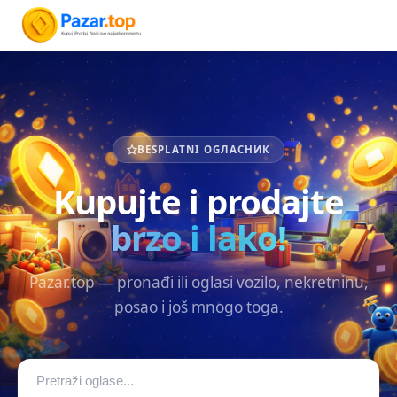
BESPLATNI OGЛАСНИК
Kupujte i prodajte
brzo i lako!
Pazar.top — pronađi ili oglasi vozilo, nekretninu,
posao i još mnogo toga.