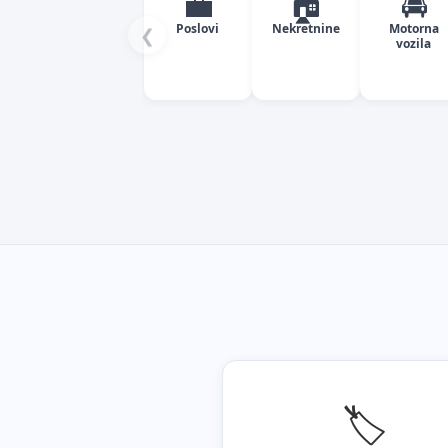
💼
🏠
🚘
Poslovi
Nekretnine
Motorna
❮
vozila
🏷️