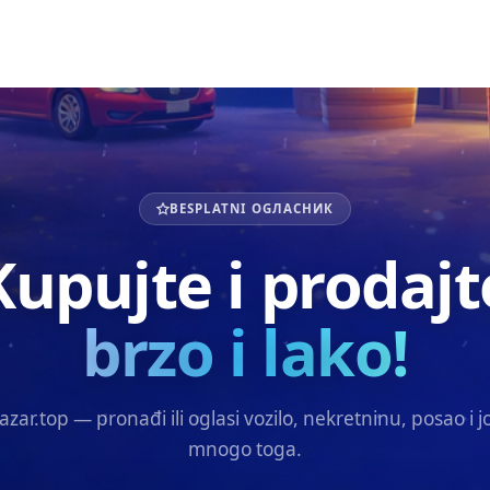
BESPLATNI OGЛАСНИК
Kupujte i prodajt
brzo i lako!
azar.top — pronađi ili oglasi vozilo, nekretninu, posao i j
mnogo toga.