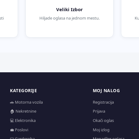
Veliki Izbor
ti
Hiljade oglasa na jednom mestu.
Ku
KATEGORIJE
MOJ NALOG
🚗 Motorna vozila
Registracija
🏠 Nekretnine
Prijava
💻 Elektronika
Okači oglas
💼 Poslovi
Moj izlog
👕 Garderoba
Menadžer oglasa