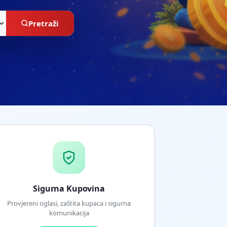
Pretraži
Sigurna Kupovina
Provjereni oglasi, zaštita kupaca i sigurna
komunikacija