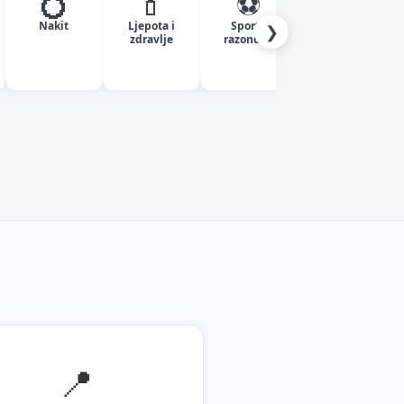
💍
💄
⚽
✈️
Nakit
Ljepota i
Sport i
Turizam
❯
zdravlje
razonoda
📍