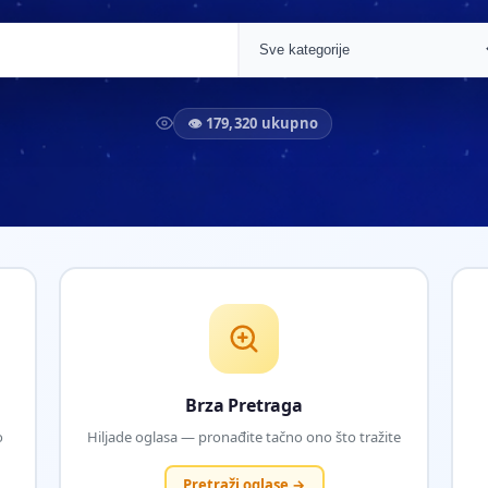
👁 179,320 ukupno
Brza Pretraga
o
Hiljade oglasa — pronađite tačno ono što tražite
Pretraži oglase →