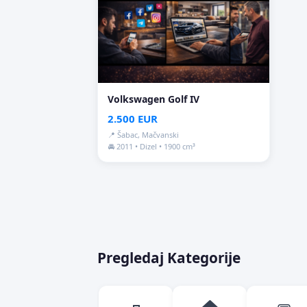
Volkswagen Golf IV
2.500 EUR
📍 Šabac, Mačvanski
🚘 2011 • Dizel • 1900 cm³
Pregledaj Kategorije