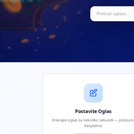
Postavite Oglas
Kreirajte oglas za nekoliko sekundi — potpun
besplatno