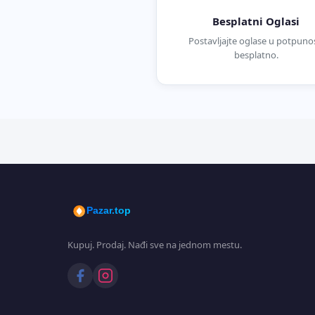
Besplatni Oglasi
Postavljajte oglase u potpunos
besplatno.
Pazar.top
Kupuj. Prodaj. Nađi sve na jednom mestu.