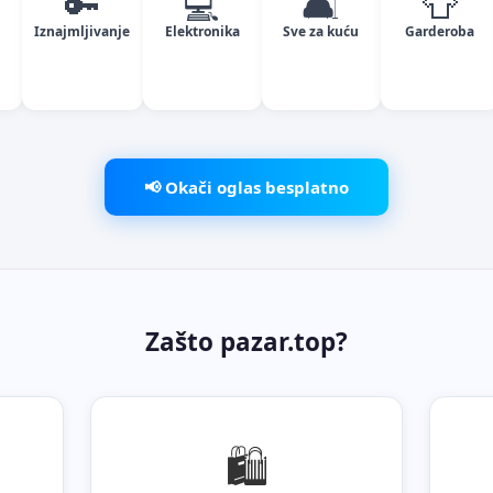
🔑
💻
🛋️
👕
Iznajmljivanje
Elektronika
Sve za kuću
Garderoba
📢 Okači oglas besplatno
Zašto pazar.top?
🛍️