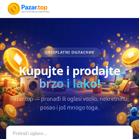
BESPLATNI OGЛАСНИК
Kupujte i prodajte
brzo i lako!
Pazar.top — pronađi ili oglasi vozilo, nekretninu,
posao i još mnogo toga.