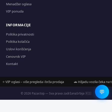
Menadžer oglasa
VIP ponuda
INFORMACIJE
Politika privatnosti
Politika kolačića
Uslovi korišćenja
Cenovnik VIP
Kontakt
VIP oglasi – više pregleda i brža prodaja
🚗 Hiljadu vozila čeka na tebe
💬
© 2026 Pazar.top — Sva prava zadržana
Srbija 🇷🇸