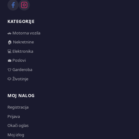
KATEGORIJE
🚗 Motorna vozila
🏠 Nekretnine
💻 Elektronika
💼 Poslovi
👕 Garderoba
🐶 Životinje
MOJ NALOG
Registracija
Prijava
Okači oglas
Moj izlog