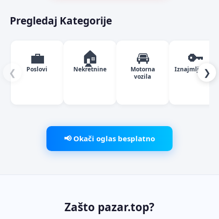
Pregledaj Kategorije
💼
🏠
🚘
🔑
Poslovi
Nekretnine
Motorna
Iznajmljivanje
❮
❯
vozila
📢 Okači oglas besplatno
Zašto pazar.top?