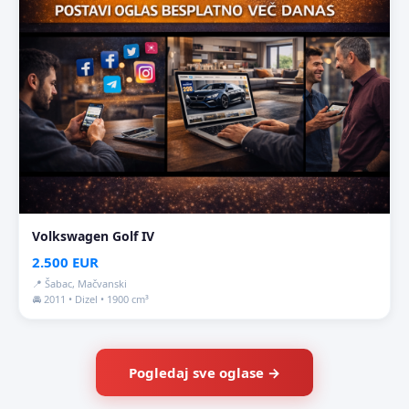
Volkswagen Golf IV
2.500 EUR
📍 Šabac, Mačvanski
🚘 2011 • Dizel • 1900 cm³
Pogledaj sve oglase →