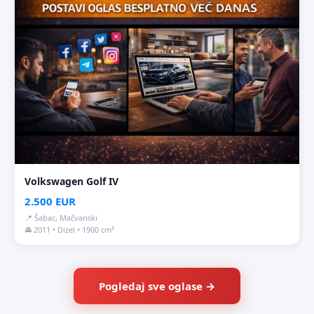
Volkswagen Golf IV
2.500 EUR
📍 Šabac, Mačvanski
🚘 2011 • Dizel • 1900 cm³
Pogledaj sve oglase →