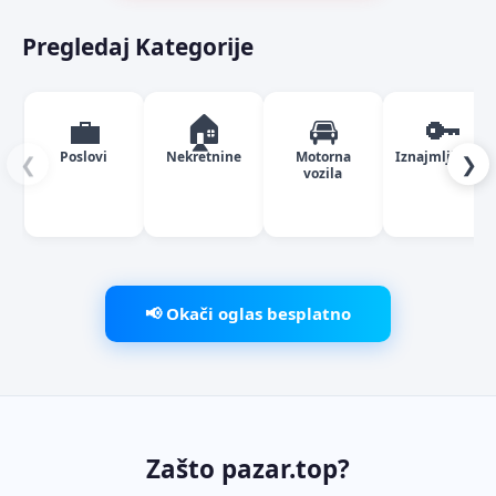
Pregledaj Kategorije
💼
🏠
🚘
🔑
Poslovi
Nekretnine
Motorna
Iznajmljivanje
❮
❯
vozila
📢 Okači oglas besplatno
Zašto pazar.top?