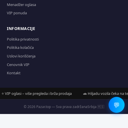
Menadžer oglasa
VIP ponuda
INFORMACIJE
Politika privatnosti
Politika kolačića
Uslovi korišćenja
Cenovnik VIP
Kontakt
IP oglasi – više pregleda i brža prodaja
🚗 Hiljadu vozila čeka na tebe
💬
© 2026 Pazar.top — Sva prava zadržana
Srbija 🇷🇸