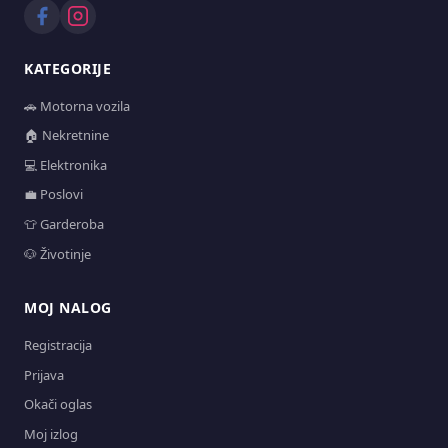
KATEGORIJE
🚗 Motorna vozila
🏠 Nekretnine
💻 Elektronika
💼 Poslovi
👕 Garderoba
🐶 Životinje
MOJ NALOG
Registracija
Prijava
Okači oglas
Moj izlog