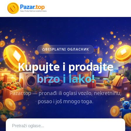
BESPLATNI OGЛАСНИК
Kupujte i prodajte
brzo i lako!
Pazar.top — pronađi ili oglasi vozilo, nekretninu,
posao i još mnogo toga.