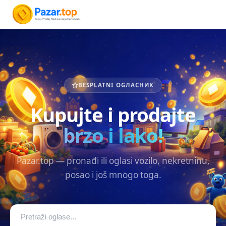
BESPLATNI OGЛАСНИК
Kupujte i prodajte
brzo i lako!
Pazar.top — pronađi ili oglasi vozilo, nekretninu,
posao i još mnogo toga.