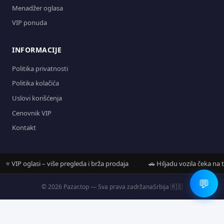
Menadžer oglasa
VIP ponuda
INFORMACIJE
Politika privatnosti
Politika kolačića
Uslovi korišćenja
Cenovnik VIP
Kontakt
VIP oglasi – više pregleda i brža prodaja
🚗 Hiljadu vozila čeka na tebe
💬
© 2026 Pazar.top — Sva prava zadržana
Srbija 🇷🇸