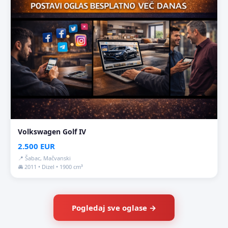
Volkswagen Golf IV
2.500 EUR
📍 Šabac, Mačvanski
🚘 2011 • Dizel • 1900 cm³
Pogledaj sve oglase →