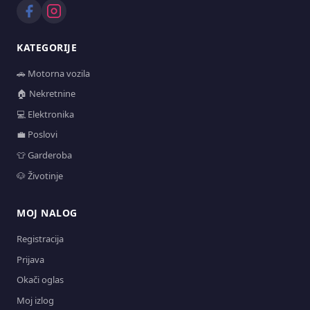
KATEGORIJE
🚗 Motorna vozila
🏠 Nekretnine
💻 Elektronika
💼 Poslovi
👕 Garderoba
🐶 Životinje
MOJ NALOG
Registracija
Prijava
Okači oglas
Moj izlog