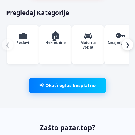
Pregledaj Kategorije
💼
🏠
🚘
🔑
Poslovi
Nekretnine
Motorna
Iznajmljivanje
❮
❯
vozila
📢 Okači oglas besplatno
Zašto pazar.top?