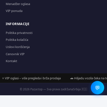
Menadžer oglasa
VIP ponuda
INFORMACIJE
Politika privatnosti
Politika kolačića
Uslovi korišćenja
Cenovnik VIP
Kontakt
VIP oglasi – više pregleda i brža prodaja
🚗 Hiljadu vozila čeka na tebe
💬
© 2026 Pazar.top — Sva prava zadržana
Srbija 🇷🇸