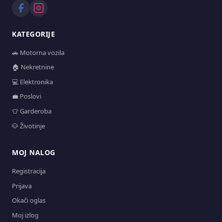
KATEGORIJE
🚗 Motorna vozila
🏠 Nekretnine
💻 Elektronika
💼 Poslovi
👕 Garderoba
🐶 Životinje
MOJ NALOG
Registracija
Prijava
Okači oglas
Moj izlog