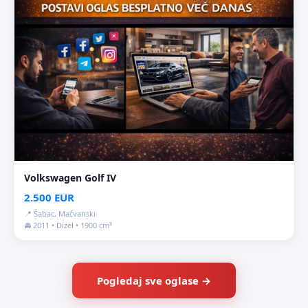
Volkswagen Golf IV
2.500 EUR
📍 Šabac, Mačvanski
🚘 2011 • Dizel • 1900 cm³
Pogledaj sve oglase →