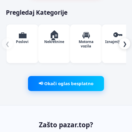
Pregledaj Kategorije
💼
🏠
🚘
🔑
Poslovi
Nekretnine
Motorna
Iznajmljivanje
❮
❯
vozila
📢 Okači oglas besplatno
Zašto pazar.top?