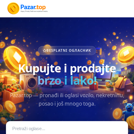
BESPLATNI OGЛАСНИК
Kupujte i prodajte
brzo i lako!
Pazar.top — pronađi ili oglasi vozilo, nekretninu,
posao i još mnogo toga.