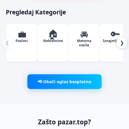
Pregledaj Kategorije
💼
🏠
🚘
🔑
Poslovi
Nekretnine
Motorna
Iznajmljivanje
❮
❯
vozila
📢 Okači oglas besplatno
Zašto pazar.top?