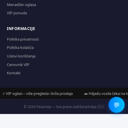
Menadžer oglasa
VIP ponuda
INFORMACIJE
Politika privatnosti
Politika kolačića
Uslovi korišćenja
Cenovnik VIP
Kontakt
VIP oglasi – više pregleda i brža prodaja
🚗 Hiljadu vozila čeka na tebe
💬
© 2026 Pazar.top — Sva prava zadržana
Srbija 🇷🇸