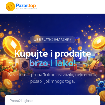
BESPLATNI OGЛАСНИК
Kupujte i prodajte
brzo i lako!
Pazar.top — pronađi ili oglasi vozilo, nekretninu,
posao i još mnogo toga.