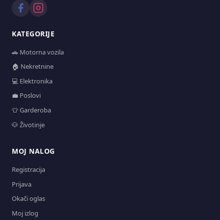
KATEGORIJE
🚗 Motorna vozila
🏠 Nekretnine
💻 Elektronika
💼 Poslovi
👕 Garderoba
🐶 Životinje
MOJ NALOG
Registracija
Prijava
Okači oglas
Moj izlog