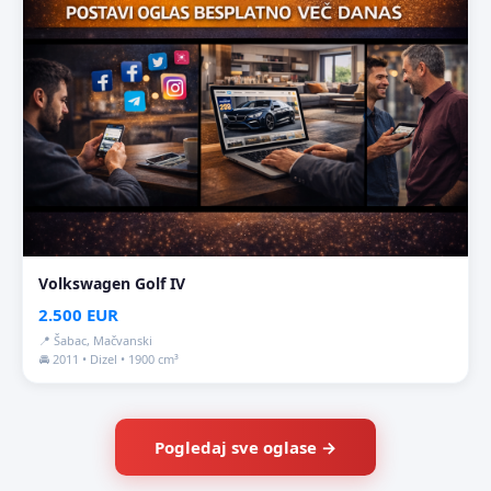
Volkswagen Golf IV
2.500 EUR
📍 Šabac, Mačvanski
🚘 2011 • Dizel • 1900 cm³
Pogledaj sve oglase →