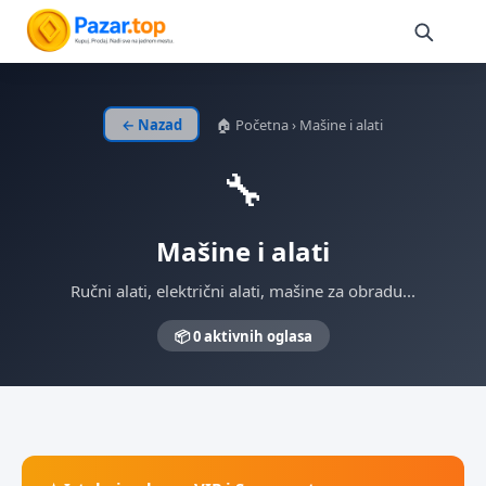
← Nazad
🏠 Početna
›
Mašine i alati
🔧
Mašine i alati
Ručni alati, električni alati, mašine za obradu...
📦 0 aktivnih oglasa