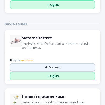
＋ Oglas
BAŠTA I ŠUMA
Motorne testere
Benzinske, električne i aku lančane testere, mačevi,
lanci i oprema.
0
oglasa
— uskoro
🔍 Pretraži
＋ Oglas
Trimeri i motorne kose
Benzinski, električni i aku trimeri, motorne kose i