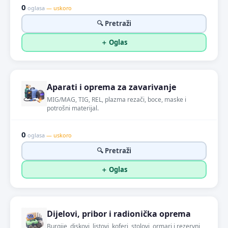
0
oglasa
— uskoro
🔍 Pretraži
＋ Oglas
Aparati i oprema za zavarivanje
MIG/MAG, TIG, REL, plazma rezači, boce, maske i
potrošni materijal.
0
oglasa
— uskoro
🔍 Pretraži
＋ Oglas
Dijelovi, pribor i radionička oprema
Burgije, diskovi, listovi, koferi, stolovi, ormari i rezervni