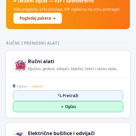
⭐ Istakni oglas — VIP i Sponzorstvo
Više pregleda, brža prodaja. VIP oglasi su na vrhu pretrage!
Pogledaj pakete →
RUČNI I PRENOSNI ALATI
Ručni alati
Ključevi, gedore, odvijači, kliješta, čekići i setovi alata.
0
oglasa
— uskoro
🔍 Pretraži
＋ Oglas
Električne bušilice i odvijači