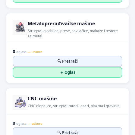
Metaloprerađivačke mašine
Strugovi, glodalice, prese, savijačice, makaze i testere
za metal.
0
oglasa
— uskoro
🔍 Pretraži
＋ Oglas
CNC mašine
CNC glodalice, strugovi, ruteri, laseri, plazma i gravirke.
0
oglasa
— uskoro
🔍 Pretraži