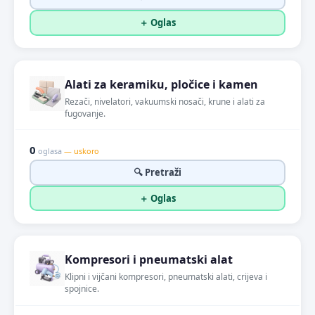
＋ Oglas
Alati za keramiku, pločice i kamen
Rezači, nivelatori, vakuumski nosači, krune i alati za
fugovanje.
0
oglasa
— uskoro
🔍 Pretraži
＋ Oglas
Kompresori i pneumatski alat
Klipni i vijčani kompresori, pneumatski alati, crijeva i
spojnice.