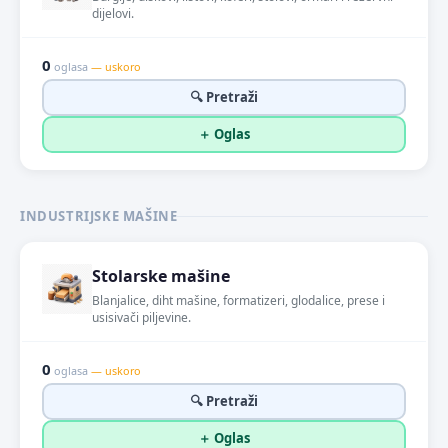
dijelovi.
0
oglasa
— uskoro
🔍 Pretraži
＋ Oglas
INDUSTRIJSKE MAŠINE
Stolarske mašine
Blanjalice, diht mašine, formatizeri, glodalice, prese i
usisivači piljevine.
0
oglasa
— uskoro
🔍 Pretraži
＋ Oglas