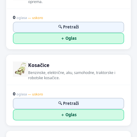
oprema.
0
oglasa
— uskoro
🔍 Pretraži
＋ Oglas
Kosačice
Benzinske, električne, aku, samohodne, traktorske i
robotske kosačice.
0
oglasa
— uskoro
🔍 Pretraži
＋ Oglas