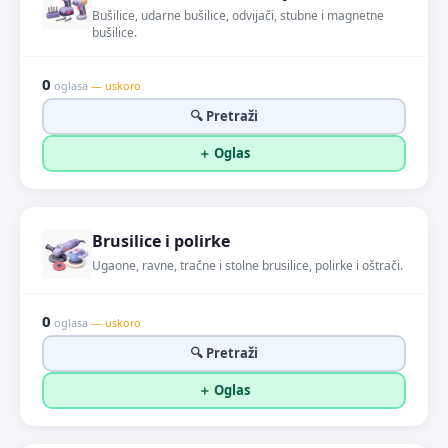
Bušilice, udarne bušilice, odvijači, stubne i magnetne
bušilice.
0
oglasa
— uskoro
🔍 Pretraži
＋ Oglas
Brusilice i polirke
Ugaone, ravne, tračne i stolne brusilice, polirke i oštrači.
0
oglasa
— uskoro
🔍 Pretraži
＋ Oglas