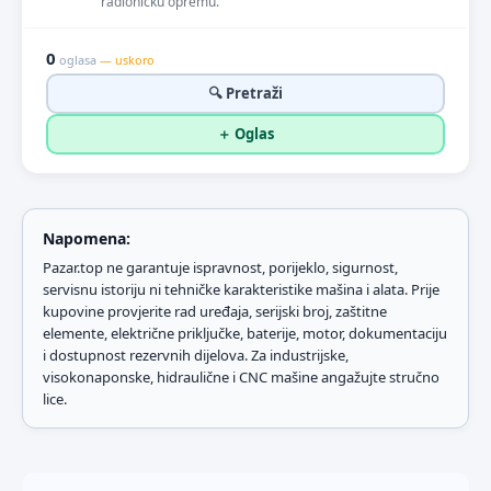
radioničku opremu.
0
oglasa
— uskoro
🔍 Pretraži
＋ Oglas
Napomena:
Pazar.top ne garantuje ispravnost, porijeklo, sigurnost,
servisnu istoriju ni tehničke karakteristike mašina i alata. Prije
kupovine provjerite rad uređaja, serijski broj, zaštitne
elemente, električne priključke, baterije, motor, dokumentaciju
i dostupnost rezervnih dijelova. Za industrijske,
visokonaponske, hidraulične i CNC mašine angažujte stručno
lice.