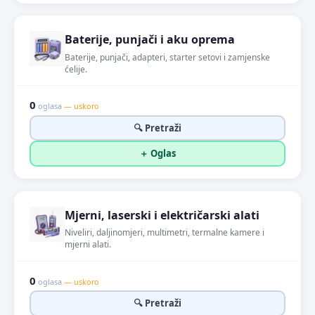
Baterije, punjači i aku oprema
Baterije, punjači, adapteri, starter setovi i zamjenske
ćelije.
0
oglasa
— uskoro
🔍 Pretraži
＋ Oglas
Mjerni, laserski i električarski alati
Niveliri, daljinomjeri, multimetri, termalne kamere i
mjerni alati.
0
oglasa
— uskoro
🔍 Pretraži