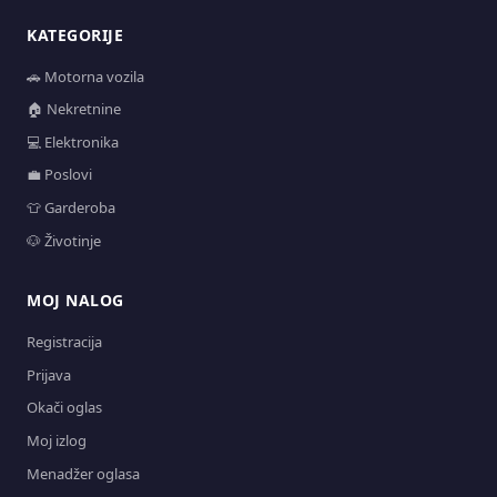
KATEGORIJE
🚗 Motorna vozila
🏠 Nekretnine
💻 Elektronika
💼 Poslovi
👕 Garderoba
🐶 Životinje
MOJ NALOG
Registracija
Prijava
Okači oglas
Moj izlog
Menadžer oglasa