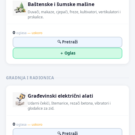
Baštenske i šumske mašine
Duvači, makaze, cjepači, freze, kultivatori, vertikulatori i
prskalice.
0
oglasa
— uskoro
🔍 Pretraži
＋ Oglas
GRADNJA I RADIONICA
Građevinski električni alati
Udarni čekići, štemarice, rezači betona, vibratori i
glodalice za zid.
0
oglasa
— uskoro
🔍 Pretraži