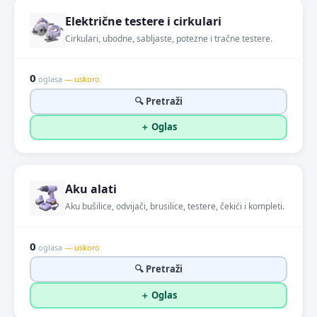
Električne testere i cirkulari
Cirkulari, ubodne, sabljaste, potezne i tračne testere.
0
oglasa
— uskoro
🔍 Pretraži
＋ Oglas
Aku alati
Aku bušilice, odvijači, brusilice, testere, čekići i kompleti.
0
oglasa
— uskoro
🔍 Pretraži
＋ Oglas