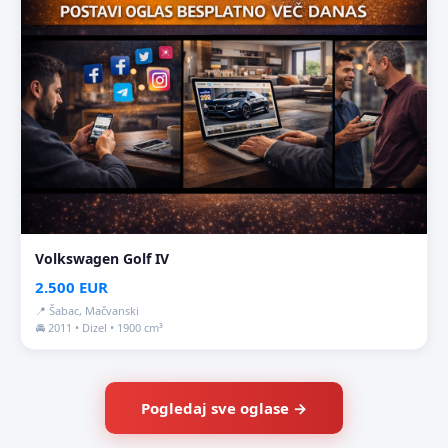
Volkswagen Golf IV
2.500 EUR
📍 Šabac, Mačvanski
🚘 2011 • Dizel • 1900 cm³
Pogledaj sve oglase →