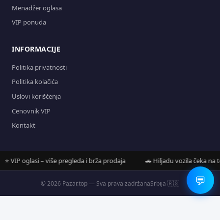
Menadžer oglasa
VIP ponuda
INFORMACIJE
Politika privatnosti
Politika kolačića
Uslovi korišćenja
Cenovnik VIP
Kontakt
VIP oglasi – više pregleda i brža prodaja
🚗 Hiljadu vozila čeka na tebe
💬
© 2026 Pazar.top — Sva prava zadržana
Srbija 🇷🇸