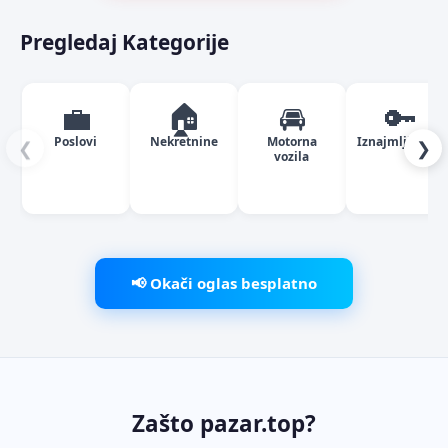
Pregledaj Kategorije
💼
🏠
🚘
🔑
Poslovi
Nekretnine
Motorna
Iznajmljivanje
❮
❯
vozila
📢 Okači oglas besplatno
Zašto pazar.top?