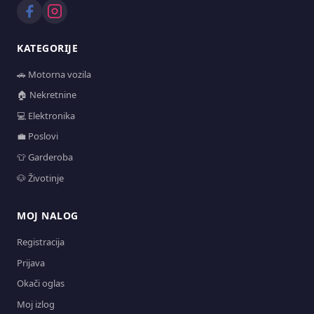
KATEGORIJE
🚗 Motorna vozila
🏠 Nekretnine
💻 Elektronika
💼 Poslovi
👕 Garderoba
🐶 Životinje
MOJ NALOG
Registracija
Prijava
Okači oglas
Moj izlog