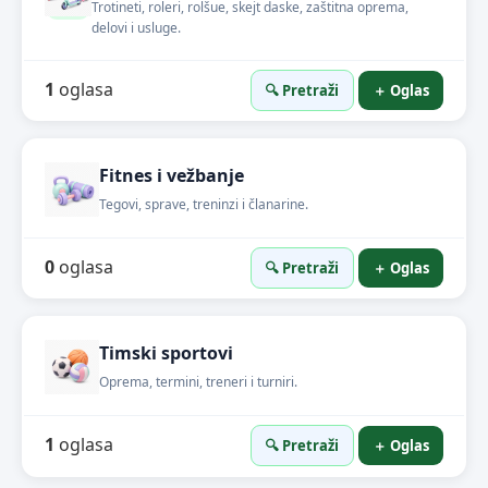
Trotineti, roleri, rolšue, skejt daske, zaštitna oprema,
delovi i usluge.
1
oglasa
🔍 Pretraži
＋ Oglas
Fitnes i vežbanje
Tegovi, sprave, treninzi i članarine.
0
oglasa
🔍 Pretraži
＋ Oglas
Timski sportovi
Oprema, termini, treneri i turniri.
1
oglasa
🔍 Pretraži
＋ Oglas