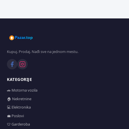
Pazar.top
Kupuj. Prodaj. Nađi sve na jednom mestu.
KATEGORIJE
🚗 Motorna vozila
🏠 Nekretnine
💻 Elektronika
💼 Poslovi
👕 Garderoba