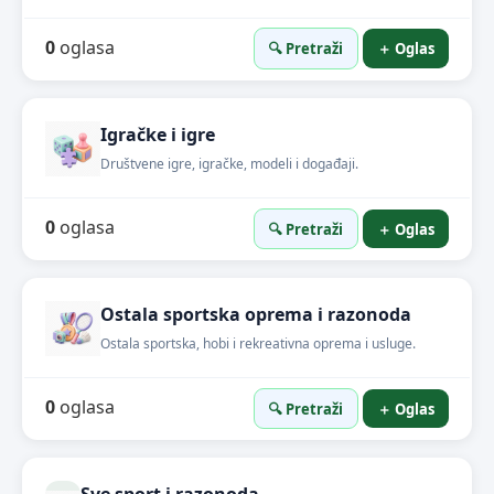
0
oglasa
🔍 Pretraži
＋ Oglas
Igračke i igre
Društvene igre, igračke, modeli i događaji.
0
oglasa
🔍 Pretraži
＋ Oglas
Ostala sportska oprema i razonoda
Ostala sportska, hobi i rekreativna oprema i usluge.
0
oglasa
🔍 Pretraži
＋ Oglas