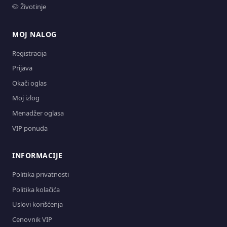
🐶 Životinje
MOJ NALOG
Registracija
Prijava
Okači oglas
Moj izlog
Menadžer oglasa
VIP ponuda
INFORMACIJE
Politika privatnosti
Politika kolačića
Uslovi korišćenja
Cenovnik VIP