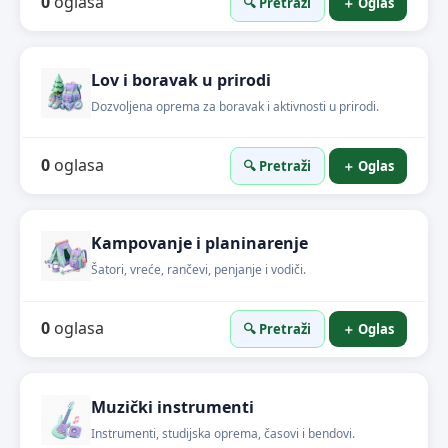
0
oglasa
🔍 Pretraži
＋ Oglas
Lov i boravak u prirodi
Dozvoljena oprema za boravak i aktivnosti u prirodi.
0
oglasa
🔍 Pretraži
＋ Oglas
Kampovanje i planinarenje
Šatori, vreće, rančevi, penjanje i vodiči.
0
oglasa
🔍 Pretraži
＋ Oglas
Muzički instrumenti
Instrumenti, studijska oprema, časovi i bendovi.