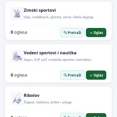
Zimski sportovi
Skije, snowboard, oprema, servis i škola skijanja.
0
oglasa
🔍 Pretraži
＋ Oglas
Vodeni sportovi i nautika
Kajaci, SUP, surf, ronilačka oprema i instruktori.
0
oglasa
🔍 Pretraži
＋ Oglas
Ribolov
Štapovi, mašinice, pribor i usluge.