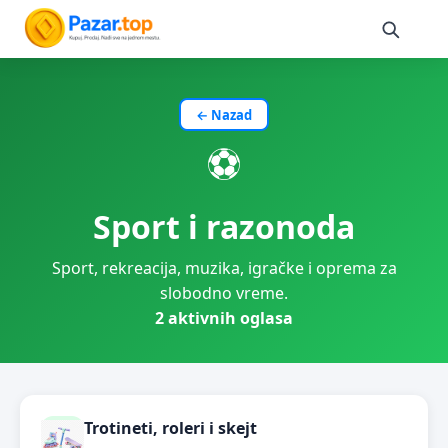
← Nazad
⚽
Sport i razonoda
Sport, rekreacija, muzika, igračke i oprema za
slobodno vreme.
2 aktivnih oglasa
Trotineti, roleri i skejt