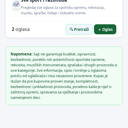
Sve sport i razonoda
Pregledaj sve oglase za sportsku opremu, rekreaciju,
muziku, igračke, hobije i slobodno vreme.
2
oglasa
🔍 Pretraži
＋ Oglas
Napomena:
Sajt ne garantuje kvalitet, ispravnost,
bezbednost, poreklo niti autentičnost sportske opreme,
rekvizita, muzičkih instrumenata, igračaka i drugih proizvoda iz
ove kategorije. Sve informacije, opisi i tvrdnje u oglasima
potiču od oglašivača i nisu nezavisno proverene. Kupac je
dužan da pre kupovine proveri stanje, kompletnost,
bezbednost i prikladnost proizvoda, posebno kada je riječ o
zaštitnoj opremi, spravama za vježbanje i proizvodima
namenjenim deci.