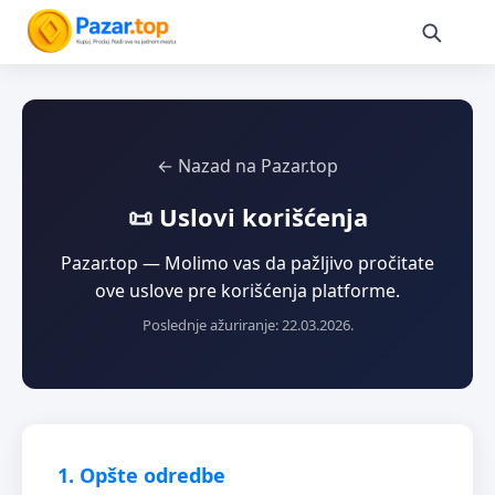
← Nazad na Pazar.top
📜 Uslovi korišćenja
Pazar.top — Molimo vas da pažljivo pročitate
ove uslove pre korišćenja platforme.
Poslednje ažuriranje: 22.03.2026.
1. Opšte odredbe