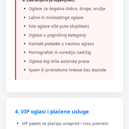
🚫
Zabranjeno je objavljivati:
Oglase za ilegalna dobra, droge, oružje
Lažne ili misleadinge oglase
Iste oglase više puta (duplikati)
Oglase u pogrešnoj kategoriji
Kontakt podatke u naslovu oglasa
Pornografski ili uvredljiv sadržaj
Oglase koji krše autorska prava
Spam ili promotivne linkove bez dozvole
4. VIP oglasi i plaćene usluge
VIP paketi se plaćaju unapred i nisu povratni